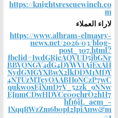
https://knightsrescuewinch.co
m
لاراء العملاء
https://www.alhram-elmasry-
news.net/2026/03/blog-
post_307.html?
fbclid=IwdGRjcAQVUD5jbGNr
BBVQNGV4dG4DYWVtAjExAH
NydGMGYXBwX2lkDDM1MDY
4NTUzMTcyOAABHoNCzP7wC
qukw0sEjXmD7V_52zk_9NNw
EJnmCDwHDVCe00chrO2hH7
hf16jL_aem_-
IXqqRWzZm6b0pI2IpiAnw&m
=1