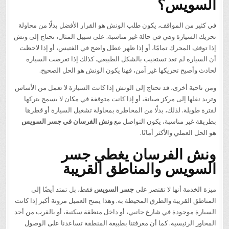
السويس؟
في كثير من المواقف، يكون طلب الونش هو القرار الأفضل بدلًا من محاولة
تحريك السيارة وهي في حالة غير مناسبة. على سبيل المثال، تحتاج إلى ونش
إذا توقف المحرك تمامًا، أو إذا ظهر عطل واضح في الفتيس، أو إذا لاحظت
أن السيارة لم تعد تستجيب بالشكل الطبيعي. كذلك إذا تعرضت السيارة
لحادث وأصبح تحريكها غير آمن، فهنا يكون الونش هو الحل الصحيح.
ومن ناحية أخرى، قد تحتاج إلى الونش إذا كانت السيارة لا تعمل من الأساس
وتريد نقلها إلى مركز صيانة، أو إذا كانت متوقفة في مكان لا يسمح بتركها
لفترة طويلة. لذلك، بدلًا من المخاطرة بمحاولة تشغيل السيارة أو قطرها
بطريقة غير مناسبة، يكون التواصل مع
ونش الفرسان في جسر السويس
هو الحل العملي والأكثر أمانًا.
ونش الفرسان يغطي جسر
السويس والمناطق القريبة
ميزة الخدمة أنها لا تقتصر على
جسر السويس
فقط، بل تمتد أيضًا إلى
المناطق القريبة والطرق المحيطة به. وهذا يمنح العميل مرونة أكبر إذا كانت
السيارة موجودة في شارع جانبي، أو داخل منطقة سكنية، أو بالقرب من أحد
المحاور الرئيسية. كما أن معرفتنا بطبيعة المنطقة تساعدنا على الوصول