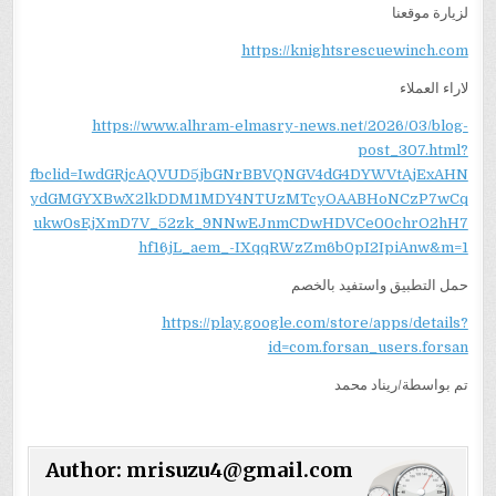
لزيارة موقعنا
https://knightsrescuewinch.com
لاراء العملاء
https://www.alhram-elmasry-news.net/2026/03/blog-
post_307.html?
fbclid=IwdGRjcAQVUD5jbGNrBBVQNGV4dG4DYWVtAjExAHN
ydGMGYXBwX2lkDDM1MDY4NTUzMTcyOAABHoNCzP7wCq
ukw0sEjXmD7V_52zk_9NNwEJnmCDwHDVCe00chrO2hH7
hf16jL_aem_-IXqqRWzZm6b0pI2IpiAnw&m=1
حمل التطبيق واستفيد بالخصم
https://play.google.com/store/apps/details?
id=com.forsan_users.forsan
تم بواسطة/ريناد محمد
Author:
mrisuzu4@gmail.com