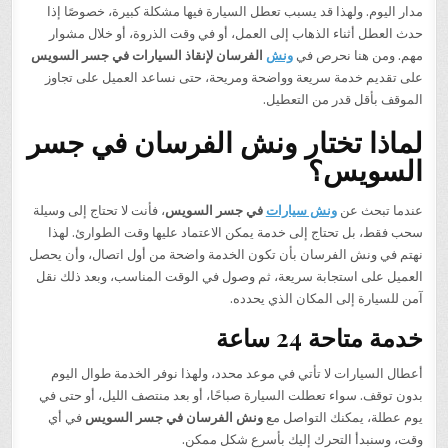
مدار اليوم. ولهذا قد يسبب تعطل السيارة فيها مشكلة كبيرة، خصوصًا إذا
حدث العطل أثناء الذهاب إلى العمل، أو في وقت الذروة، أو خلال مشوار
مهم. ومن هنا نحرص في
ونش
الفرسان لإنقاذ السيارات في جسر السويس
على تقديم خدمة سريعة وواضحة ومريحة، حتى نساعد العميل على تجاوز
الموقف بأقل قدر من التعطيل.
لماذا تختار ونش الفرسان في جسر
السويس؟
عندما تبحث عن
ونش سيارات
في جسر السويس
، فأنت لا تحتاج إلى وسيلة
سحب فقط، بل تحتاج إلى خدمة يمكن الاعتماد عليها وقت الطوارئ. لهذا
نهتم في ونش الفرسان بأن تكون الخدمة واضحة من أول اتصال، وأن يحصل
العميل على استجابة سريعة، ثم وصول في الوقت المناسب، وبعد ذلك نقل
آمن للسيارة إلى المكان الذي يحدده.
خدمة متاحة 24 ساعة
أعطال السيارات لا تأتي في موعد محدد، ولهذا نوفر الخدمة طوال اليوم
بدون توقف. سواء تعطلت السيارة صباحًا، أو بعد منتصف الليل، أو حتى في
يوم عطلة، يمكنك التواصل مع
ونش الفرسان في جسر السويس
في أي
وقت، وسنبدأ التحرك إليك بأسرع شكل ممكن.