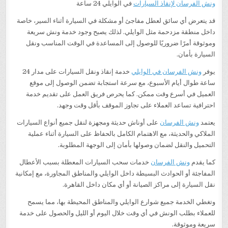
ونش الفرسان لإنقاذ السيارات
في الوايلي 24 ساعة
قد يتعرض أي سائق لعطل مفاجئ أو مشكلة في السيارة أثناء السير، خاصة
داخل منطقة مزدحمة مثل الوايلي. لذلك يصبح وجود خدمة ونش سريعة
وموثوقة أمرًا ضروريًا للوصول إلى المساعدة في الوقت المناسب ونقل
السيارة بأمان.
يوفر
ونش الفرسان في الوايلي
خدمة إنقاذ ونقل السيارات على مدار 24
ساعة طوال أيام الأسبوع، مع سرعة استجابة تضمن الوصول إلى موقع
العميل في أسرع وقت ممكن. كما يحرص فريق العمل على تقديم خدمة
احترافية تساعد العملاء على تجاوز الموقف بأقل وقت وجهد.
يعتمد
ونش الفرسان
على أوناش حديثة ومجهزة لنقل جميع أنواع السيارات
الملاكي والحديثة، مع الاهتمام الكامل بالحفاظ على السيارة أثناء عملية
التحميل والنقل لضمان وصولها بأمان إلى الوجهة المطلوبة.
كما يقدم
ونش الفرسان
خدمات سحب السيارات المعطلة بسبب الأعطال
المفاجئة أو الحوادث البسيطة داخل الوايلي والمناطق المجاورة، مع إمكانية
نقل السيارة إلى مراكز الصيانة أو أي مكان داخل القاهرة.
وتغطي الخدمة جميع شوارع الوايلي والمناطق المحيطة بها، مما يسمح
للعملاء بطلب الونش في أي وقت خلال اليوم أو الليل والحصول على خدمة
سريعة وموثوقة.