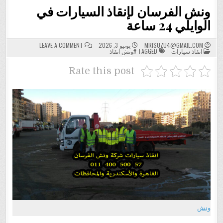
ونش الفرسان لإنقاذ السيارات في
الوايلي 24 ساعة
ON
MRISUZU4@GMAIL.COM
يونيو 3, 2026
LEAVE A COMMENT
POSTED
ونش
انقاذ سيارات
TAGGED
#ونش انقاذ
IN
الفرسان
لإنقاذ
السيارات
Rate this post
في
الوايلي
24
ساعة
ونش