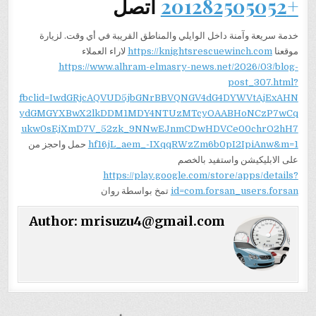
+201282505052
اتصل
خدمة سريعة وآمنة داخل الوايلي والمناطق القريبة في أي وقت. لزيارة
موقعنا
https://knightsrescuewinch.com
لاراء العملاء
https://www.alhram-elmasry-news.net/2026/03/blog-
post_307.html?
fbclid=IwdGRjcAQVUD5jbGNrBBVQNGV4dG4DYWVtAjExAHN
ydGMGYXBwX2lkDDM1MDY4NTUzMTcyOAABHoNCzP7wCq
ukw0sEjXmD7V_52zk_9NNwEJnmCDwHDVCe00chrO2hH7
hf16jL_aem_-IXqqRWzZm6b0pI2IpiAnw&m=1
حمل واحجز من
على الابليكيشن واستفيد بالخصم
https://play.google.com/store/apps/details?
id=com.forsan_users.forsan
تمخ بواسطة روان
Author:
mrisuzu4@gmail.com