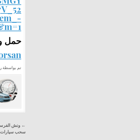
GMGY
V_52
em_-
w&m=1
حمل وا
forsan
تم بواسطة ر
تصفّح
المقالا
سحب سيارات مع