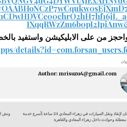
NrBBVQNGV4dG4DYWVtAjExAHNyd
OAABHoNCzP7wCqukw0sEjXmD7
mCDwHDVCe00chrO2hH7hf16jL_a
IXqqRWzZm6b0pI2IpiAn
حجز من على الابليكيشن واستفيد بالخ
apps/details?id=com.forsan_users.
وان
Author:
mrisuzu4@gmail.com
← ونش الفرسان لإنقاذ ونقل السيارات في زهراء المعادي 24 ساعة |أسرع خدمة
ت
طلة وحوادث داخل زهراء المعادي والقاهرة