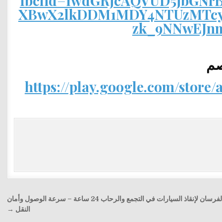
fbclid=IwdGRjcAQVUD5jbG
XBwX2lkDDM1MDY4NTUzMTcy
zk_9NNwEJn
صم
https://play.google.com/store/
ونش الفرسان لإنقاذ السيارات في التجمع والرحاب 24 ساعة – سرعة الوصول وأمان
النقل →