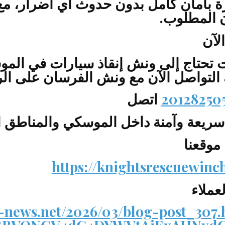
ة بأمان كامل بدون حدوث أي أضرار، م
 المطلوب.
لآن
التواصل الآن مع ونش الفرسان على الر
اتصل
ريعة وآمنة داخل الموسكي والمناطق ا
 موقعنا
https://knightsrescuewinc
لعملاء
-news.net/2026/03/blog-post_307.