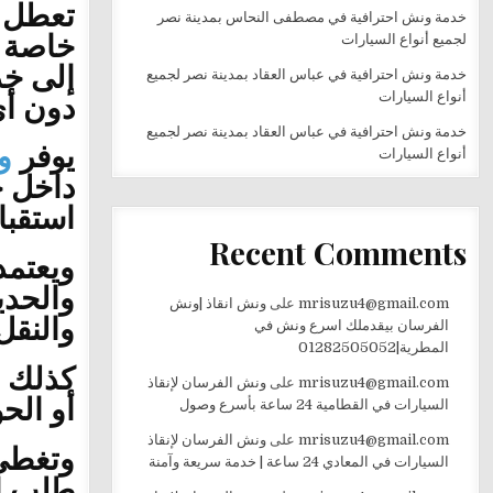
تعطل ا
خدمة ونش احترافية في مصطفى النحاس بمدينة نصر
خاصة د
لجميع أنواع السيارات
إلى خد
خدمة ونش احترافية في عباس العقاد بمدينة نصر لجميع
دون أي
أنواع السيارات
خدمة ونش احترافية في عباس العقاد بمدينة نصر لجميع
يوفر
و
أنواع السيارات
داخل ج
استقبا
Recent Comments
ويعتمد
والحدي
mrisuzu4@gmail.com
على
ونش انقاذ |ونش
والنقل
الفرسان بيقدملك اسرع ونش في
المطرية|01282505052
كذلك 
mrisuzu4@gmail.com
على
ونش الفرسان لإنقاذ
أو الح
السيارات في القطامية 24 ساعة بأسرع وصول
mrisuzu4@gmail.com
على
ونش الفرسان لإنقاذ
وتغطي 
السيارات في المعادي 24 ساعة | خدمة سريعة وآمنة
طلب ال