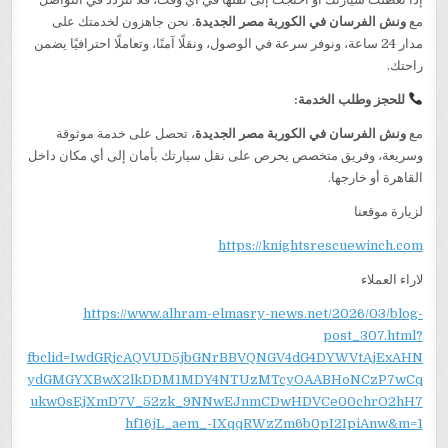
مع
ونش الفرسان في الكوربة مصر الجديدة
. نحن جاهزون لخدمتك على
مدار 24 ساعة، ونوفر سرعة في الوصول، ونقلًا آمنًا، وتعاملًا احترافيًا يضمن
راحتك.
للحجز وطلب الخدمة:
مع
ونش الفرسان في الكوربة مصر الجديدة
، تحصل على خدمة موثوقة
وسريعة، وفريق متخصص يحرص على نقل سيارتك بأمان إلى أي مكان داخل
القاهرة أو خارجها.
لزيارة موقعنا
https://knightsrescuewinch.com
لاراء العملاء
https://www.alhram-elmasry-news.net/2026/03/blog-
post_307.html?
fbclid=IwdGRjcAQVUD5jbGNrBBVQNGV4dG4DYWVtAjExAHN
ydGMGYXBwX2lkDDM1MDY4NTUzMTcyOAABHoNCzP7wCq
ukw0sEjXmD7V_52zk_9NNwEJnmCDwHDVCe00chrO2hH7
hf16jL_aem_-IXqqRWzZm6b0pI2IpiAnw&m=1