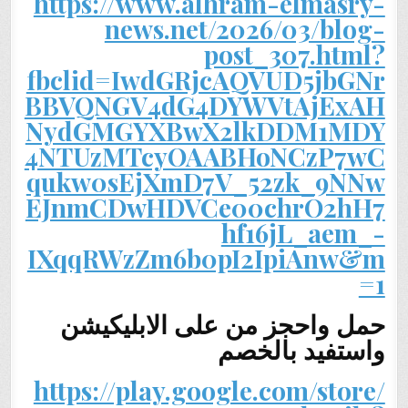
https://www.alhram-elmasry-
news.net/2026/03/blog-
post_307.html?
fbclid=IwdGRjcAQVUD5jbGNr
BBVQNGV4dG4DYWVtAjExAH
NydGMGYXBwX2lkDDM1MDY
4NTUzMTcyOAABHoNCzP7wC
qukw0sEjXmD7V_52zk_9NNw
EJnmCDwHDVCe00chrO2hH7
hf16jL_aem_-
IXqqRWzZm6b0pI2IpiAnw&m
=1
حمل واحجز من على الابليكيشن
واستفيد بالخصم
https://play.google.com/store/