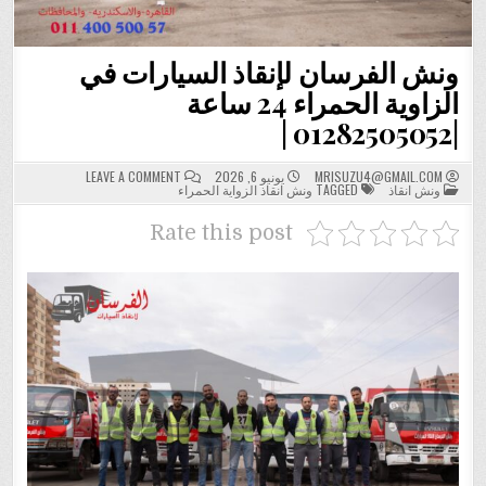
ونش الفرسان لإنقاذ السيارات في
الزاوية الحمراء 24 ساعة
|01282505052 |
ON
MRISUZU4@GMAIL.COM
يونيو 6, 2026
LEAVE A COMMENT
POSTED
ونش
ونش انقاذ
TAGGED
ونش انقاذ الزواية الحمراء
IN
الفرسان
لإنقاذ
السيارات
Rate this post
في
الزاوية
الحمراء
24
ساعة
|01282505052
|