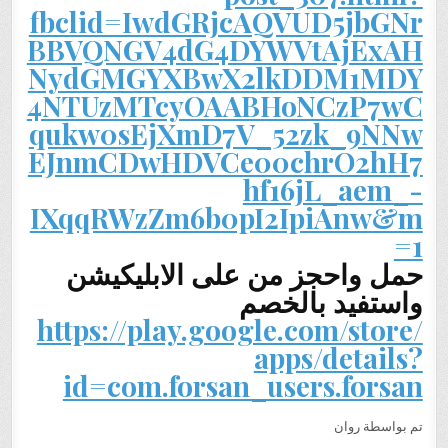
fbclid=IwdGRjcAQVUD5jbGNr
BBVQNGV4dG4DYWVtAjExAH
NydGMGYXBwX2lkDDM1MDY
4NTUzMTcyOAABHoNCzP7wC
qukw0sEjXmD7V_52zk_9NNw
EJnmCDwHDVCe00chrO2hH7
hf16jL_aem_-
IXqqRWzZm6b0pI2IpiAnw&m
=1
حمل واحجز من على الابليكيشن
واستفيد بالخصم
https://play.google.com/store/
apps/details?
id=com.forsan_users.forsan
تم بواسطة روان