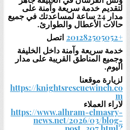
لتقديم خدمة سريعة وآمنة على
مدار 24 ساعة لمساعدتك في جميع
حالات الأعطال والطوارئ.
+201282505052
اتصل
خدمة سريعة وآمنة داخل الخليفة
وجميع المناطق القريبة على مدار
اليوم.
لزيارة موقعنا
https://knightsrescuewinch.co
m
لاراء العملاء
https://www.alhram-elmasry-
news.net/2026/03/blog-
post_307.html?