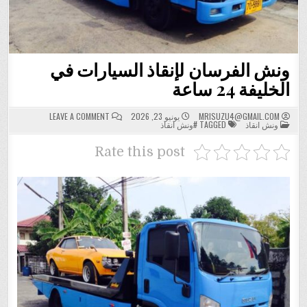
ونش الفرسان لإنقاذ السيارات في
الخليفة 24 ساعة
ON
MRISUZU4@GMAIL.COM
يونيو 23, 2026
LEAVE A COMMENT
POSTED
ونش
ونش انقاذ
TAGGED
#ونش انقاذ
IN
الفرسان
لإنقاذ
السيارات
Rate this post
في
الخليفة
24
ساعة