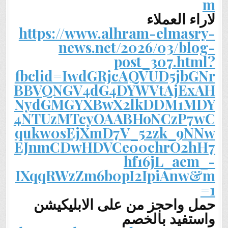
m
لاراء العملاء
https://www.alhram-elmasry-
news.net/2026/03/blog-
post_307.html?
fbclid=IwdGRjcAQVUD5jbGNr
BBVQNGV4dG4DYWVtAjExAH
NydGMGYXBwX2lkDDM1MDY
4NTUzMTcyOAABHoNCzP7wC
qukw0sEjXmD7V_52zk_9NNw
EJnmCDwHDVCe00chrO2hH7
hf16jL_aem_-
IXqqRWzZm6b0pI2IpiAnw&m
=1
حمل واحجز من على الابليكيشن
واستفيد بالخصم