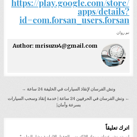
https://play.google.com/store/
apps/details?
id=com.forsan_users.forsan
تم روان
Author:
mrisuzu4@gmail.com
تصفّح
ونش الفرسان لإنقاذ السيارات في الخليفة 24 ساعة →
المقالات
← ونش الفرسان في الحرفيين 24 ساعة | خدمة إنقاذ وسحب السيارات
بسرعة وأمان|
اترك تعليقاً
لن يتم نشر عنوان بريدك الإلكتروني.
الحقول الإلزامية مشار إليها بـ
*