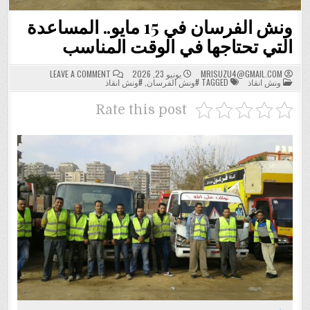
ونش الفرسان في 15 مايو.. المساعدة
التي تحتاجها في الوقت المناسب
ON
MRISUZU4@GMAIL.COM
يونيو 23, 2026
LEAVE A COMMENT
POSTED
ونش
ونش انقاذ
TAGGED
#ونش الفرسان
,
#ونش انقاذ
IN
الفرسان
في
15
Rate this post
مايو..
المساعدة
التي
تحتاجها
في
الوقت
المناسب