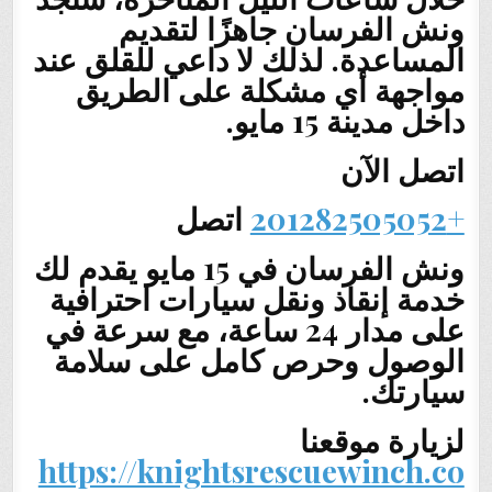
ونش الفرسان جاهزًا لتقديم
المساعدة. لذلك لا داعي للقلق عند
مواجهة أي مشكلة على الطريق
داخل مدينة 15 مايو.
اتصل الآن
+201282505052
اتصل
ونش الفرسان في 15 مايو يقدم لك
خدمة إنقاذ ونقل سيارات احترافية
على مدار 24 ساعة، مع سرعة في
الوصول وحرص كامل على سلامة
سيارتك.
لزيارة موقعنا
https://knightsrescuewinch.co