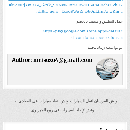
ukw0sEjXmD7V_52zk_9NNwEJnmCDwHDVCe00chrO2hH7
hf16jL_aem_-IXqqRWzZm6b0pI2IpiAnw&m=1
حمل التطبيق واستفيد بالخصم
https://play.google.com/store/apps/details?
id=com.forsan_users.forsan
تم بواسطة/ريناد محمد
Author:
mrisuzu4@gmail.com
تصفّح
ونش الفرسان لنقل السيارات|ونش انقاذ سيارات في المعادي| →
المقالات
← ونش لإنقاذ السيارات في ربيع الجيزاوي