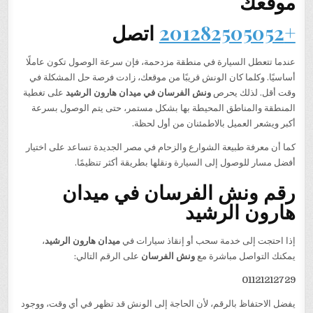
موقعك
+201282505052
اتصل
عندما تتعطل السيارة في منطقة مزدحمة، فإن سرعة الوصول تكون عاملًا
أساسيًا. وكلما كان الونش قريبًا من موقعك، زادت فرصة حل المشكلة في
وقت أقل. لذلك يحرص
ونش الفرسان في ميدان هارون الرشيد
على تغطية
المنطقة والمناطق المحيطة بها بشكل مستمر، حتى يتم الوصول بسرعة
أكبر ويشعر العميل بالاطمئنان من أول لحظة.
كما أن معرفة طبيعة الشوارع والزحام في مصر الجديدة تساعد على اختيار
أفضل مسار للوصول إلى السيارة ونقلها بطريقة أكثر تنظيمًا.
رقم ونش الفرسان في ميدان
هارون الرشيد
إذا احتجت إلى خدمة سحب أو إنقاذ سيارات في
ميدان هارون الرشيد
،
يمكنك التواصل مباشرة مع
ونش الفرسان
على الرقم التالي:
01121212729
يفضل الاحتفاظ بالرقم، لأن الحاجة إلى الونش قد تظهر في أي وقت، ووجود