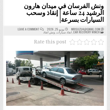
ونش الفرسان في ميدان هارون
الرشيد 24 ساعة | إنقاذ وسحب
السيارات بسرعة|
ON
MRISUZU4@GMAIL.COM
يونيو 25, 2026
LEAVE A COMMENT
POSTED
ونش
CAR RECOVERY WINCH
,
انقاذ سيارات
,
ونش انقاذ
IN
الفرسان
في
ميدان
Rate this post
هارون
الرشيد
24
ساعة
|
إنقاذ
وسحب
السيارات
بسرعة|