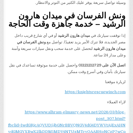
وسيلة تواصل سريعة يوفر عليك الكثير من التوتر والانتظار.
ونش الفرسان في ميدان هارون
الرشيد – خدمة جاهزة وقت الحاجة
إذا توقفت سيارتك في
ميدان هارون الرشيد
أو في أي شارع قريب داخل
مصر الجديدة، فلا تترك الأمر يزيد تعقيدًا. تواصل مع
ونش الفرسان في
ميدان هارون الرشيد
لتحصل على خدمة سحب ونقل سيارات سريعة وآمنة
وعلى مدار 24 ساعة.
اتصل الآن على 01121212729
واحصل على خدمة موثوقة تساعدك في نقل
سيارتك بأمان وفي أسرع وقت ممكن.
لزيارة موقعنا
https://knightsrescuewinch.com
لاراء العملاء
https://www.alhram-elmasry-news.net/2026/03/blog-
post_307.html?
fbclid=IwdGRjcAQVUD5jbGNrBBVQNGV4dG4DYWVtAjExAHN
ydGMGYXBwX2lkDDM1MDY4NTUzMTcyOAABHoNCzP7wCq