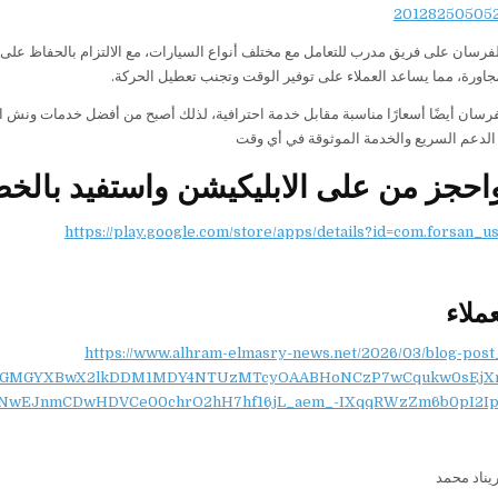
فرسان على فريق مدرب للتعامل مع مختلف أنواع السيارات، مع الالتزام بالحفاظ على ا
جاورة، مما يساعد العملاء على توفير الوقت وتجنب تعطيل الحركة.
رسان أيضًا أسعارًا مناسبة مقابل خدمة احترافية، لذلك أصبح من أفضل خدمات ونش ال
لدعم السريع والخدمة الموثوقة في أي وقت
حجز من على الابليكيشن واستفيد بالخ
https://play.google.com/store/apps/details?id=com.forsan_u
عملاء
https://www.alhram-elmasry-news.net/2026/03/blog-post
NydGMGYXBwX2lkDDM1MDY4NTUzMTcyOAABHoNCzP7wCqukw0sEjX
NwEJnmCDwHDVCe00chrO2hH7hf16jL_aem_-IXqqRWzZm6b0pI2Ip
يناد محمد