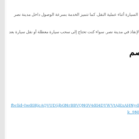
لسيارة أثناء عملية النقل. كما تتميز الخدمة بسرعة الوصول داخل مدينة نصر
إنقاذ في مدينة نصر. سواء كنت تحتاج إلى سحب سيارة معطلة أو نقل سيارة بعد
صم
fbclid=IwdGRjcAQVUD5jbGNrBBVQNGV4dG4DYWVtAjExAH
k_9N