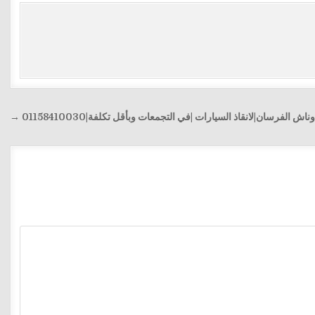
وناش الفرسان|لانقاذ السيارات |في التجمعات وبأقل تكلفة|01158410030 →