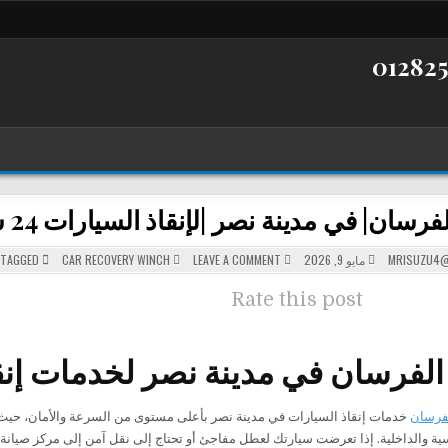
ن| في مدينة نصر |لإنقاذ السيارات 24 ساعة|+201282505052
POSTED
ON
MRISUZU4@
مايو 9, 2026
LEAVE A COMMENT
CAR RECOVERY WINCH
TAGGED
ونش
IN
الفرسان|
في
Rate this post
مدينة
نصر
|
لإنقاذ
السيارات
لفرسان في مدينة نصر لخدمات إنق
24
ساعة|+201282505052
فرسان
خدمات إنقاذ السيارات في
مدينة نصر
ية والداخلية. إذا تعرضت سيارتك لعطل مفاجئ أو تحتاج إلى نقل آمن إلى مركز صيانة