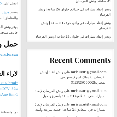
24 ساعة | ونش الفرسان
اتصل على
+201282505052
ونش إنقاذ سيارات في حدائق حلوان 24 ساعة | ونش
يعتمد
ونش
ال
الفرسان
والمناطق الم
ونش إنقاذ سيارات في وادي حوف 24 ساعة | ونش
يوفر ونش الف
الفرسان
حادث، ستجد ا
ونش إنقاذ سيارات في حلوان 24 ساعة | ونش الفرسان
حمل وا
sers.forsan
Recent Comments
لاراء ال
mrisuzu4@gmail.com
على
ونش انقاذ |ونش
الفرسان بيقدملك اسرع ونش في
المطرية|01282505052
_307.html?
mD7V_52z
mrisuzu4@gmail.com
على
ونش الفرسان لإنقاذ
iAnw&m=1
السيارات في القطامية 24 ساعة بأسرع وصول
mrisuzu4@gmail.com
على
ونش الفرسان لإنقاذ
السيارات في المعادي 24 ساعة | خدمة سريعة وآمنة
تم بواسطة/ ر