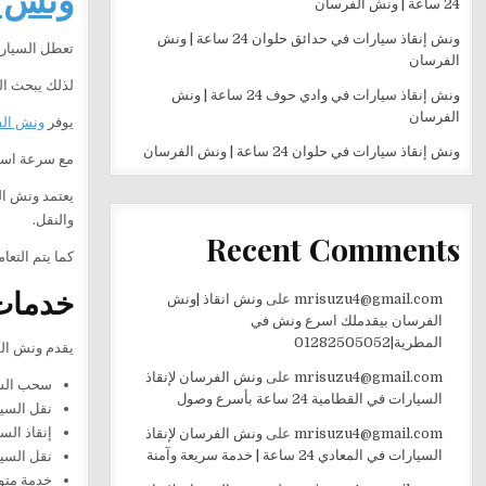
24 ساعة | ونش الفرسان
ونش إنقاذ سيارات في حدائق حلوان 24 ساعة | ونش
تعطل السيارة
الفرسان
لذلك يبحث ا
ونش إنقاذ سيارات في وادي حوف 24 ساعة | ونش
الفرسان
يوفر
ونش ال
ونش إنقاذ سيارات في حلوان 24 ساعة | ونش الفرسان
مع سرعة استج
يعتمد ونش ال
والنقل.
Recent Comments
كما يتم التع
خدمات
mrisuzu4@gmail.com
على
ونش انقاذ |ونش
الفرسان بيقدملك اسرع ونش في
المطرية|01282505052
يقدم ونش الف
mrisuzu4@gmail.com
على
ونش الفرسان لإنقاذ
سحب السي
السيارات في القطامية 24 ساعة بأسرع وصول
نقل السيا
إنقاذ الس
mrisuzu4@gmail.com
على
ونش الفرسان لإنقاذ
السيارات في المعادي 24 ساعة | خدمة سريعة وآمنة
نقل السي
خدمة متوفرة