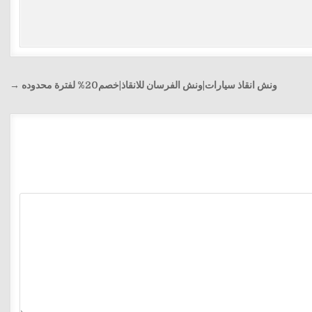
ونش انقاذ سيارات|ونش الفرسان للانقاذ|خصم20% لفترة محدوده →