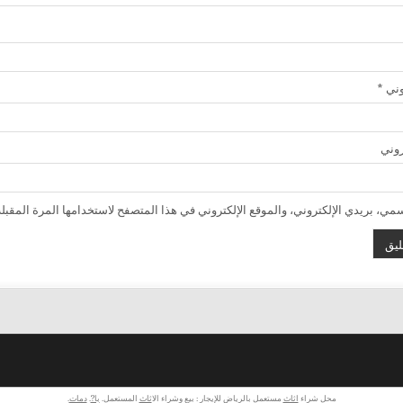
روني
*
روني
ي، بريدي الإلكتروني، والموقع الإلكتروني في هذا المتصفح لاستخدامها المرة المقبلة
محل شراء
اثاث
مستعمل بالرياض للإيجار : بيع وشراء ال
اثاث
المستعمل.
با?
.
دمات
.