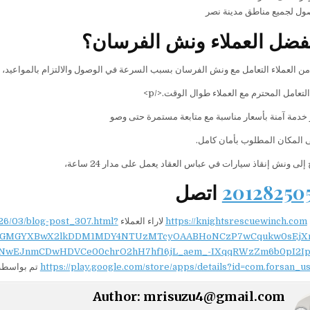
ل لجميع مناطق مدينة نصر
يفضل العملاء ونش الفرسان؟
من العملاء التعامل مع ونش الفرسان بسبب السرعة في الوصول والالتزام بالمواعيد،
التعامل المحترم مع العملاء طوال الوقت.</p>
ر خدمة آمنة بأسعار مناسبة مع متابعة مستمرة حتى وصو
ى المكان المطلوب بأمان كامل.
إلى ونش إنقاذ سيارات في عباس العقاد يعمل على مدار 24 ساعة،
اتصل
https://knightsrescuewinch.com
لاراء العملاء
26/03/blog-post_307.html?
NydGMGYXBwX2lkDDM1MDY4NTUzMTcyOAABHoNCzP7wCqukw0sEjX
NwEJnmCDwHDVCe00chrO2hH7hf16jL_aem_-IXqqRWzZm6b0pI2Ip
https://play.google.com/store/apps/details?id=com.forsan_u
تم بواسطة/
Author:
mrisuzu4@gmail.com