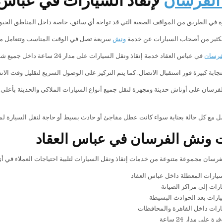
 في الطريق من المواقف الصعبة التي قد تواجه أي سائق، خاصة داخل المناطق الحيو
لكثير من أصحاب السيارات عن خدمة
ونش
سريعة تصل في الوقت المناسب وتتعامل مع ا
فرسان
في عباس العقاد خدمة إنقاذ ونقل السيارات على مدار 24 ساعة داخل جميع شوارع المنطقة والمناطق القريبة منها،
ابة كبيرة فور استقبال الاتصال. كما يتم التركيز على الوصول السريع لتقليل وقت الان
فرسان على أوناش حديثة ومجهزة لنقل جميع أنواع السيارات الملاكي والحديثة بأعلى 
امل مع كل حالة بعناية سواء كانت عطل مفاجئ أو حادث بسيط أو حاجة لنقل السيارة لم
 ونش الفرسان في عباس العقاد
رسان مجموعة متنوعة من خدمات إنقاذ ونقل السيارات لتلبية احتياجات العملاء في أ
ارات المعطلة داخل عباس العقاد
رات إلى مراكز الصيانة
يارات بعد الحوادث البسيطة
ارات داخل القاهرة والمحافظات
 على مدار 24 ساعة