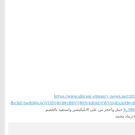
https://www.alhram-elmasry-news.net/20
fbclid=IwdGRjcAQVUD5jbGNrBBVQNGV4dG4DYWVtAjExAH
k_9N
حمل واحجز من على الابليكيشن واستفيد بالخصم
ريناد محمد