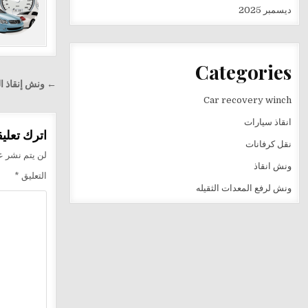
ديسمبر 2025
Categories
تصفّح
← ونش إنقاذ ا
المقالا
Car recovery winch
انقاذ سيارات
اترك تعليقا
نقل كرفانات
لن يتم نشر عن
ونش انقاذ
التعليق
*
ونش لرفع المعدات الثقيله