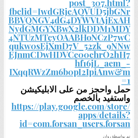
post_307.html?
fbclid=IwdGRjcAQVUD5jbGNr
BBVQNGV4dG4DYWVtAjExAH
NydGMGYXBwX2lkDDM1MDY
4NTUzMTcyOAABHoNCzP7wC
qukw0sEjXmD7V_52zk_9NNw
EJnmCDwHDVCe00chrO2hH7
hf16jL_aem_-
IXqqRWzZm6b0pI2IpiAnw&m
=1
حمل واحجز من على الابليكيشن
واستفيد بالخصم
https://play.google.com/store/
apps/details?
id=com.forsan_users.forsan
تم بواسطة روان