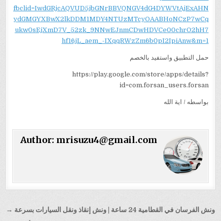
fbclid=IwdGRjcAQVUD5jbGNrBBVQNGV4dG4DYWVtAjExAHN
ydGMGYXBwX2lkDDM1MDY4NTUzMTcyOAABHoNCzP7wCq
ukw0sEjXmD7V_52zk_9NNwEJnmCDwHDVCe00chrO2hH7
hf16jL_aem_-IXqqRWzZm6b0pI2IpiAnw&m=1
حمل التطبيق واستفيد بالخصم
https://play.google.com/store/apps/details?
id=com.forsan_users.forsan
بواسطه / اية الله
Author:
mrisuzu4@gmail.com
تصفّح
ونش الفرسان في القطامية 24 ساعة | ونش إنقاذ ونقل السيارات بسرعة →