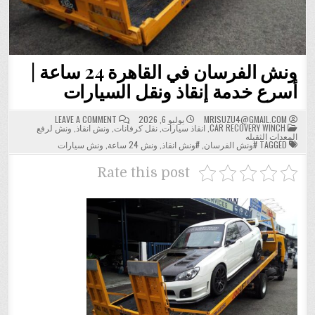
ونش الفرسان في القاهرة 24 ساعة |
أسرع خدمة إنقاذ ونقل السيارات
ON
MRISUZU4@GMAIL.COM
يوليو 6, 2026
LEAVE A COMMENT
POSTED
ونش
CAR RECOVERY WINCH
,
انقاذ سيارات
,
نقل كرفانات
,
ونش انقاذ
,
ونش لرفع
IN
الفرسان
المعدات الثقيله
في
TAGGED
#ونش الفرسان
,
#ونش انقاذ
,
ونش 24 ساعة
,
ونش سيارات
القاهرة
24
ساعة
Rate this post
|
أسرع
خدمة
إنقاذ
ونقل
السيارات