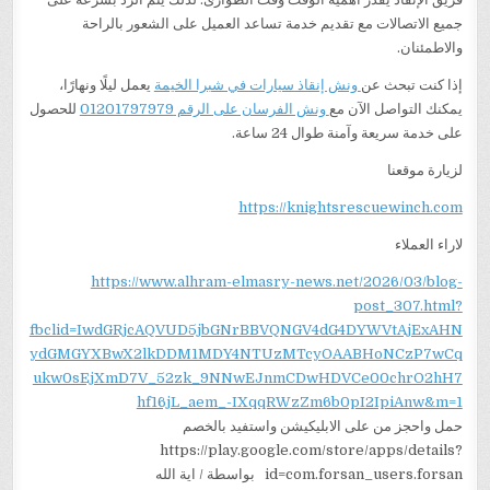
جميع الاتصالات مع تقديم خدمة تساعد العميل على الشعور بالراحة
والاطمئنان.
إذا كنت تبحث عن
ونش إنقاذ سيارات في شبرا الخيمة
يعمل ليلًا ونهارًا،
يمكنك التواصل الآن مع
ونش الفرسان على الرقم 01201797979
للحصول
على خدمة سريعة وآمنة طوال 24 ساعة.
لزيارة موقعنا
https://knightsrescuewinch.com
لاراء العملاء
https://www.alhram-elmasry-news.net/2026/03/blog-
post_307.html?
fbclid=IwdGRjcAQVUD5jbGNrBBVQNGV4dG4DYWVtAjExAHN
ydGMGYXBwX2lkDDM1MDY4NTUzMTcyOAABHoNCzP7wCq
ukw0sEjXmD7V_52zk_9NNwEJnmCDwHDVCe00chrO2hH7
hf16jL_aem_-IXqqRWzZm6b0pI2IpiAnw&m=1
حمل واحجز من على الابليكيشن واستفيد بالخصم
https://play.google.com/store/apps/details?
id=com.forsan_users.forsan بواسطة / اية الله