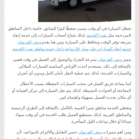
تعطل السيارة في أي وقت يسبب ضغطًا كبيرًا للسائق، خاصة داخل المناطق
المزدحمة مثل
شبرا الخيمة.
لذلك يحتاج أصحاب السيارات إلى خدمة إنقاذ
سريعة توفر الوقت وتحافظ على السيارة. ومن هنا يقدم
ونش الفرسان
خدمة إنقاذ السيارات على مدار 24 ساعة داخل جميع مناطق شبرا الخيمة.
يتميز
ونش الفرسان
بسرعة التحرك والوصول إلى العميل في وقت قصير.
بالإضافة إلى ذلك، يستخدم أحدث الأوناش المناسبة للسيارات الملاكي
والسيارات الحديثة، لذلك تتم عملية النقل بأمان كامل وبدون أي أضرار.
كما يساعد فريق العمل في سحب السيارات المعطلة بسبب الأعطال
المفاجئة أو الحوادث البسيطة. كذلك يتم نقل السيارة إلى مركز الصيانة أو
أي مكان يحدده العميل بسهولة واهتمام كبير.
وتغطي الخدمة مناطق شبرا الخيمة بالكامل، بالإضافة إلى الطرق الرئيسية
والمناطق القريبة. لذلك يستطيع العميل طلب الخدمة في أي وقت سواء
صباحًا أو خلال ساعات الليل المتأخرة.
ومن أهم مميزات
ونش الفرسان
حسن التعامل والالتزام بالمواعيد، لأن
فريق الإنقاذ يقدّر أهمية الوقت وقت الطوارئ. لذلك يتم الرد بسرعة على