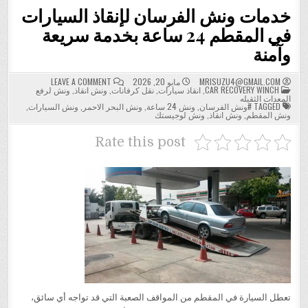
خدمات ونش الفرسان لإنقاذ السيارات
في المقطم 24 ساعة بخدمة سريعة
وآمنة
ON
MRISUZU4@GMAIL.COM
مايو 20, 2026
LEAVE A COMMENT
POSTED
خدمات
CAR RECOVERY WINCH
,
انقاذ سيارات
,
نقل كرفانات
,
ونش انقاذ
,
ونش لرفع
IN
ونش
المعدات الثقيله
الفرسان
TAGGED
#ونش الفرسان
,
ونش 24 ساعة
,
ونش البحر الاحمر
,
ونش السيارات
,
لإنقاذ
ونش المقطم
,
ونش انقاذ
,
ونش لوجيستك
السيارات
في
المقطم
Rate this post
24
ساعة
بخدمة
سريعة
وآمنة
تعطل السيارة في المقطم من المواقف الصعبة التي قد تواجه أي سائق،