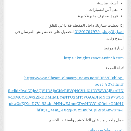
أسعار مناسبة
نقل آمن للسيارات
فريق محترف وخبرة كبيرة
إذا تعطلت سيارتك داخل المقطم فلا داعي للقلق.
اتصل الآن على 01201797979
للحصول على خدمة ونش الفرسان في
أسرع وقت.
لزيارة موقعنا
https://knightsrescuewinch.com
لاراء العملاء
https://www.alhram-elmasry-news.net/2026/03/blog-
post_307.html?
fbclid=IwdGRjcAQVUD5jbGNrBBVQNGV4dG4DYWVtAjExAHN
ydGMGYXBwX2lkDDM1MDY4NTUzMTcyOAABHoNCzP7wCq
ukw0sEjXmD7V_52zk_9NNwEJnmCDwHDVCe00chrO2hH7
hf16jL_aem_-IXqqRWzZm6b0pI2IpiAnw&m=1
حمل واحجز من على الابليكيشن واستفيد بالخصم
يتم بواسطه/ سمرهاني