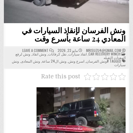
ونش الفرسان لإنقاذ السيارات في
المعادي 24 ساعة بأسرع وقت
ON
MRISUZU4@GMAIL.COM
مايو 23, 2026
LEAVE A COMMENT
POSTED
ونش
CAR RECOVERY WINCH
,
انقاذ سيارات
,
نقل كرفانات
,
ونش انقاذ
,
ونش لرفع
IN
الفرسان
المعدات الثقيله
لإنقاذ
TAGGED
#ونش الفرسان
,
اسرع ونش
,
ونش ال24 ساعة
,
ونش المعادى
,
ونش
السيارات
سيارات
في
المعادي
24
Rate this post
ساعة
بأسرع
وقت