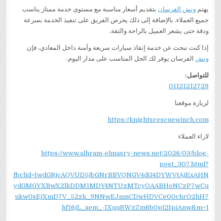
يهتم
ونش الفرسان
بتقديم أسعار مناسبة مع مستوى خدمة ممتاز يناسب
جميع العملاء. بالإضافة إلى ذلك يحرص الفريق على تنفيذ الخدمة بسرعة
ودقة حتى يشعر العميل بالراحة والثقة.
إذا كنت تبحث عن خدمة إنقاذ سيارات سريعة وآمنة داخل المعادي، فإن
ونش
الفرسان يوفر لك الحل المناسب على مدار اليوم.
للتواصل:
01121212729
لزيارة موقعنا
https://knightsrescuewinch.com
لاراء العملاء
https://www.alhram-elmasry-news.net/2026/03/blog-
post_307.html?
fbclid=IwdGRjcAQVUD5jbGNrBBVQNGV4dG4DYWVtAjExAHN
ydGMGYXBwX2lkDDM1MDY4NTUzMTcyOAABHoNCzP7wCq
ukw0sEjXmD7V_52zk_9NNwEJnmCDwHDVCe00chrO2hH7
hf16jL_aem_-IXqqRWzZm6b0pI2IpiAnw&m=1