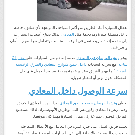
تعطل السيارة أثناء الطريق من أكثر المواقف المزعجة لأي سائق، خاصة
داخل منطقة كبيرة ومزدحمة مثل
المعادي
. لذلك يحتاج أصحاب السيارات
إلى خدمة إنقاذ سريعة تصل في الوقت المناسب وتتعامل مع السيارة بأمان
واحترافية.
يوفر
ونش الفرسان في المعادي
خدمة إنقاذ ونقل السيارات على
مدار 24
ساعة،
مع سرعة استجابة
داخل جميع شوارع المعادي والطرق الرئيسية
القريبة.
كما يهتم الفريق بتقديم خدمة مريحة تساعد العميل على حل
المشكلة بدون توتر أو انتظار طويل.
سرعة الوصول داخل المعادي
يغطي
ونش الفرسان جميع مناطق المعادي،
بداية من المعادي الجديدة
وحتى زهراء المعادي وكورنيش النيل وطريق الأوتوستراد. لذلك يستطيع
الفريق الوصول بسرعة إلى مكان السيارة مهما كان موقعها.
يعتمد فريق العمل على خبرة كبيرة في التعامل مع الأعطال المفاجئة
والحوادث البسيطة، بالإضافة إلى نقل السيارات المعطلة بطريقة آمنة