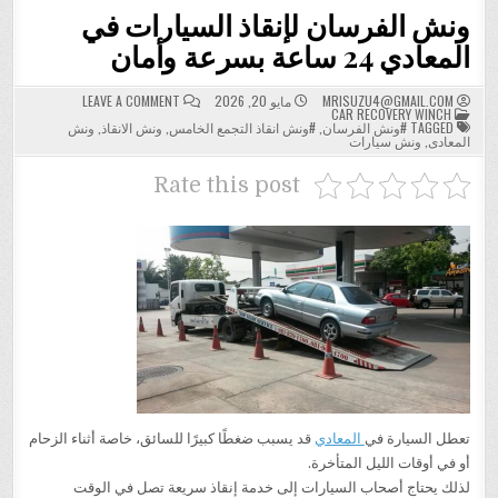
ونش الفرسان لإنقاذ السيارات في
المعادي 24 ساعة بسرعة وأمان
ON
MRISUZU4@GMAIL.COM
مايو 20, 2026
LEAVE A COMMENT
POSTED
ونش
CAR RECOVERY WINCH
IN
الفرسان
TAGGED
#ونش الفرسان
,
#ونش انقاذ التجمع الخامس
,
ونش الانقاذ
,
ونش
لإنقاذ
المعادى
,
ونش سيارات
السيارات
في
المعادي
Rate this post
24
ساعة
بسرعة
وأمان
تعطل السيارة في
المعادي
قد يسبب ضغطًا كبيرًا للسائق، خاصة أثناء الزحام
أو في أوقات الليل المتأخرة.
لذلك يحتاج أصحاب السيارات إلى خدمة إنقاذ سريعة تصل في الوقت