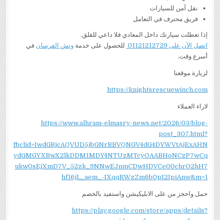
نقل آمن للسيارات
فريق محترف في التعامل
إذا تعطلت سيارتك داخل المعادي فلا داعي للقلق.
اتصل الآن على 01121212729
للحصول على خدمة
ونش الفرسان
في
أسرع وقت.
لزيارة موقعنا
https://knightsrescuewinch.com
لاراء العملاء
https://www.alhram-elmasry-news.net/2026/03/blog-
post_307.html?
fbclid=IwdGRjcAQVUD5jbGNrBBVQNGV4dG4DYWVtAjExAHN
ydGMGYXBwX2lkDDM1MDY4NTUzMTcyOAABHoNCzP7wCq
ukw0sEjXmD7V_52zk_9NNwEJnmCDwHDVCe00chrO2hH7
hf16jL_aem_-IXqqRWzZm6b0pI2IpiAnw&m=1
حمل واحجز من على الابليكيشن واستفيد بالخصم
https://play.google.com/store/apps/details?