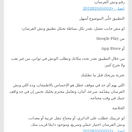
رقم ونش الفرسان:
اتصل : +201282505052
التطبيق خلّى الموضوع أسهل
لو مش حابب تتصل، تقدر بكل بساطة تحمّل تطبيق ونش الفرسان:
من Google Play
أو App Store
من خلال التطبيق تقدر تحدد مكانك وتطلب الونش في ثواني، من غير تعب
ولا شرح كتير.
تجربة بتريحك قبل ما تطمّنك
اللي يهم أي حد في موقف عطل هو الإحساس بالاطمئنان، وده اللي ونش
الفرسان بيقدّمه. سرعة، أمان، وتعامل محترم يخليك تحس إن في حد واقف
جنبك في وقت محتاجه.
الخلاصة
لو عربيتك عطلت على الدائري، أو محتاج تنقل عربية أو معدات،
ونش الفرسان اختيار عملي وسريع، وموجود دايمًا قريب منك.
اتصل : +201282505052