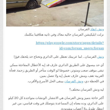
ونش انقاذ
الفرسان
نزلت ابليكيشن الفرسان خاليه معاك وفي ثانيه هتلاقينا بنكلمك
https://play.google.com/store/apps/details?
id=com.forsan_users.forsan
ونش
الفرسان… لما عربيتك تعطل على الدائري وتحتاج حد يلحقك فورًا
أي حد بيسوق على الطريق الدائري عارف قد إيه الأعطال المفاجئة ممكن
تبقى موقف صعب ومتوتر، خصوصًا لو الوقت متأخر أو الطريق زحمة. فجأة
العربية تقف، ومش عارف تعمل إيه ولا تتصل بمين.
في اللحظة دي،
ونش الفرسان
بيبقى الحل الأسرع والأقرب.
ليه ونش الفرسان مختلف؟
أكتر حاجة بتميز ونش الفرسان هي الانتشار. الونشات متواجدة كل 20 كيلو
على الدائري، وده معناه إن المساعدة بتوصلك في وقت قياسي، من غير
انتظار طويل ولا أعصاب مشدودة.