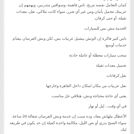
كمان التعامل نفسه مريح. ناس فاهمة، وسواقين متدربين، ويهمهم إن
عربيتك تتحمل بأمان ومن غير أي ضرر، سواء كانت ملاكي، نقل، معدات
تقيلة، أو حتى كرفان.
الخدمة مش بس للسيارات
ناس كتير فاكرة إن الونش بيشيل عربيات بس، لكن ونش الفرسان بيقدّم
خدمات أوسع:
سحب سيارات معطلة أو عاملة حادثة
تحميل معدات ثقيلة
نقل كرفانات
نقل عربيات من مكان لمكان داخل القاهرة وخارجها
يعني أي حاجة محتاجة ونش، هتلاقي حل مناسب.
في أي وقت… ليل أو نهار
الأعطال ملهاش معاد، وده سبب إن خدمة ونش الفرسان شغالة 24 ساعة.
سواء الصبح بدري أو نص الليل، مكالمة واحدة كفيلة إن حد يكون في طريقه
ليك.