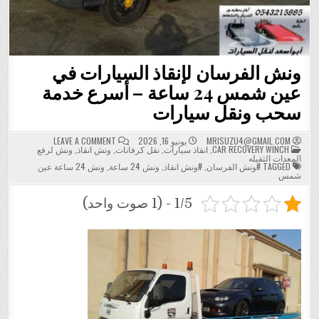
ونش الفرسان لإنقاذ السيارات في
عين شمس 24 ساعة – أسرع خدمة
سحب ونقل سيارات
ON
MRISUZU4@GMAIL.COM
يونيو 16, 2026
LEAVE A COMMENT
POSTED
ونش
CAR RECOVERY WINCH
,
انقاذ سيارات
,
نقل كرفانات
,
ونش انقاذ
,
ونش لرفع
IN
الفرسان
المعدات الثقيله
لإنقاذ
TAGGED
#ونش الفرسان
,
#ونش انقاذ
,
ونش 24 ساعة
,
ونش 24 ساعة عين
السيارات
شمس
في
عين
شمس
1/5 - (1 صوت واحد)
24
ساعة
–
أسرع
خدمة
سحب
ونقل
سيارات