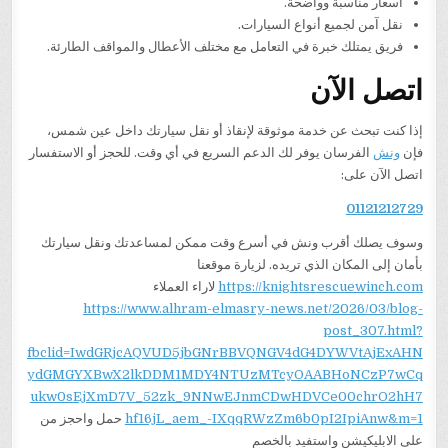
أسعار مناسبة وواضحة.
نقل آمن لجميع أنواع السيارات.
فريق يمتلك خبرة في التعامل مع مختلف الأعطال والمواقف الطارئة.
اتصل الآن
إذا كنت تبحث عن خدمة موثوقة لإنقاذ أو نقل سيارتك داخل عين شمس،
فإن
ونش
الفرسان يوفر لك الدعم السريع في أي وقت. للحجز أو الاستفسار
اتصل الآن على:
01121212729
وسوف يصلك أقرب ونش في أسرع وقت ممكن لمساعدتك ونقل سيارتك
بأمان إلى المكان الذي تريده. لزيارة موقعنا
https://knightsrescuewinch.com
لاراء العملاء
https://www.alhram-elmasry-news.net/2026/03/blog-
post_307.html?
fbclid=IwdGRjcAQVUD5jbGNrBBVQNGV4dG4DYWVtAjExAHN
ydGMGYXBwX2lkDDM1MDY4NTUzMTcyOAABHoNCzP7wCq
ukw0sEjXmD7V_52zk_9NNwEJnmCDwHDVCe00chrO2hH7
hf16jL_aem_-IXqqRWzZm6b0pI2IpiAnw&m=1
حمل واحجز من
على الابليكيشن واستفيد بالخصم