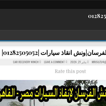
سان|ونش انقاذ سيارات |01282505052|
POSTED
ON
MRISUZU4@
يناير 21, 2026
LEAVE A COMMENT
CAR RECOVERY WINCH
ونش
IN
الفرسان|
ونش
Rate this post
انقاذ
سيارات
|01282505052|