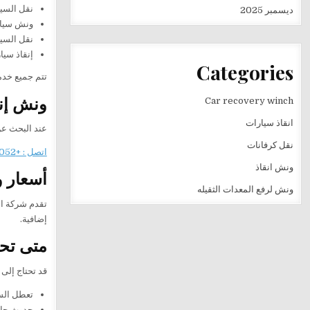
نقل السيا
ديسمبر 2025
ونش سيار
نقل السيا
إنقاذ سيا
Categories
تتم جميع خد
ونش إنق
Car recovery winch
انقاذ سيارات
عند البحث ع
نقل كرفانات
اتصل : +201282505052
ونش انقاذ
أسعار و
ونش لرفع المعدات الثقيله
تقدم شركة ا
إضافية.
متى تحت
قد تحتاج إلى
تعطل الس
حدوث حا