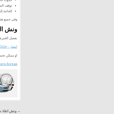
توقف الس
الحاجة إل
وفي جميع هذه
ونش ال
بفضل الخبرة 
اتصل : +201282505052
او ممكن تحم
sers.forsan
تصفّح
← ونش انقاذ سيار