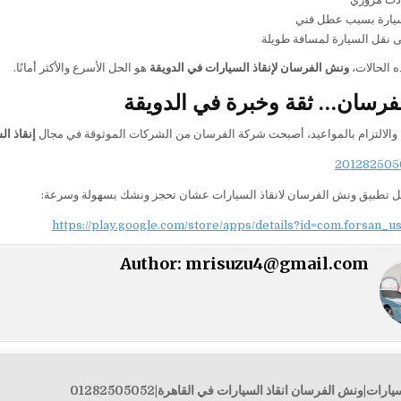
يارة بسبب عطل فني
ى نقل السيارة لمسافة طويلة
 الحالات،
ونش الفرسان لإنقاذ السيارات في الدويقة
هو الحل الأسرع والأكثر أمانًا.
فرسان… ثقة وخبرة في الدويقة
والالتزام بالمواعيد، أصبحت شركة الفرسان من الشركات الموثوقة في مجال
إنقاذ ال
ل تطبيق ونش الفرسان لانقاذ السيارات عشان تحجز ونشك بسهولة وسرعة:
https://play.google.com/store/apps/details?id=com.forsan_u
Author:
mrisuzu4@gmail.com
ات|ونش الفرسان انقاذ السيارات في القاهرة|01282505052