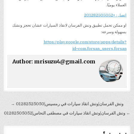
العملاء يوميًا.
اتصل : +201282505052
او ممكن تحمل تطبيق ونش الفرسان لانقاذ السيارات عشان تحجز ونشك
بسهولة وسرعة:
https://play.google.com/store/apps/details?
id=com.forsan_users.forsan
Author:
mrisuzu4@gmail.com
تصفّح
ونش الفرسان|ونش انقاذ سيارات في رمسيس|01282525050 →
المقالات
← ونش الفرسان|ونش انقاذ سيارات في مصطفى النحاس|01282505052