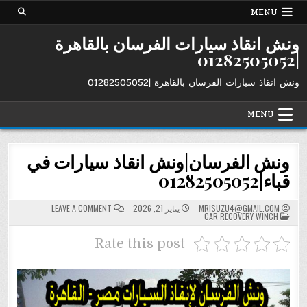
Ski
MENU
t
conten
ونش انقاذ سيارات الفرسان بالقاهرة
|01282505052
ونش انقاذ سيارات الفرسان بالقاهرة |01282505052
MENU
ونش الفرسان|ونش انقاذ سيارات في
قباء|01282505052
ON
MRISUZU4@GMAIL.COM
يناير 21, 2026
LEAVE A COMMENT
POSTED
ونش
CAR RECOVERY WINCH
IN
الفرسان|
ونش
انقاذ
Rate this post
سيارات
في
قباء|01282505052