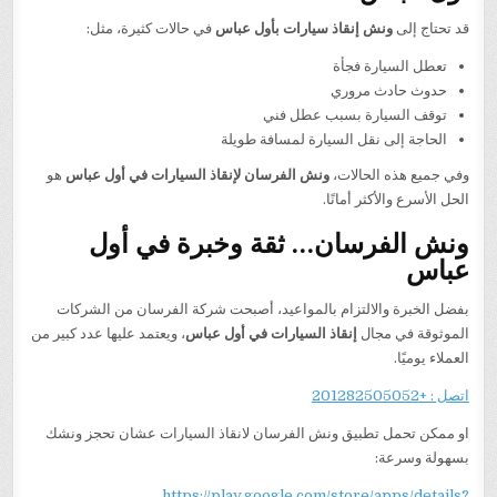
قد تحتاج إلى
ونش إنقاذ سيارات بأول عباس
في حالات كثيرة، مثل:
تعطل السيارة فجأة
حدوث حادث مروري
توقف السيارة بسبب عطل فني
الحاجة إلى نقل السيارة لمسافة طويلة
وفي جميع هذه الحالات،
ونش الفرسان لإنقاذ السيارات في أول عباس
هو
الحل الأسرع والأكثر أمانًا.
ونش الفرسان… ثقة وخبرة في أول
عباس
بفضل الخبرة والالتزام بالمواعيد، أصبحت شركة الفرسان من الشركات
الموثوقة في مجال
إنقاذ السيارات في أول عباس
، ويعتمد عليها عدد كبير من
العملاء يوميًا.
اتصل : +201282505052
او ممكن تحمل تطبيق ونش الفرسان لانقاذ السيارات عشان تحجز ونشك
بسهولة وسرعة:
https://play.google.com/store/apps/details?