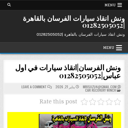
Ski
MENU
t
conten
ونش انقاذ سيارات الفرسان بالقاهرة
|01282505052
ونش انقاذ سيارات الفرسان بالقاهرة |01282505052
MENU
ونش الفرسان|انقاذ سيارات في اول
عباس|01282505052
ON
MRISUZU4@GMAIL.COM
يناير 21, 2026
LEAVE A COMMENT
POSTED
ونش
CAR RECOVERY WINCH
IN
الفرسان|
انقاذ
سيارات
Rate this post
في
اول
عباس|01282505052