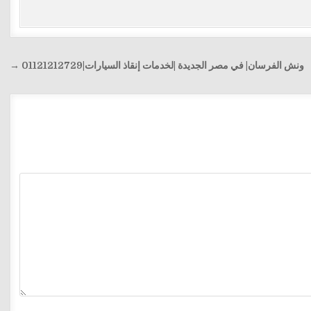
ونش الفرسان| في مصر الجديدة |لخدمات إنقاذ السيارات|01121212729 →