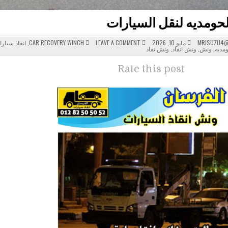
حومديه لنقل السيارات
POSTED
ON
MRISUZU4@
مايو 10, 2026
LEAVE A COMMENT
CAR RECOVERY WINCH
,
انقاذ سيار
ونش
IN
مديه
,
ونش
,
ونش انقاذ
,
ونش نقاذ
الحومديه
لنقل
السيارات
Rate this post