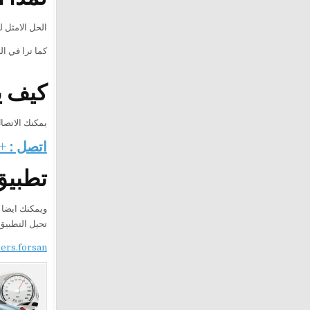
الحل الامثل ل
كما ترا في ا
كيف ي
يمكنك الاتصا
اتصل : +201282505052
تطبيق
ويمكنك ايضا 
تحيل التطبيق
sers.forsan