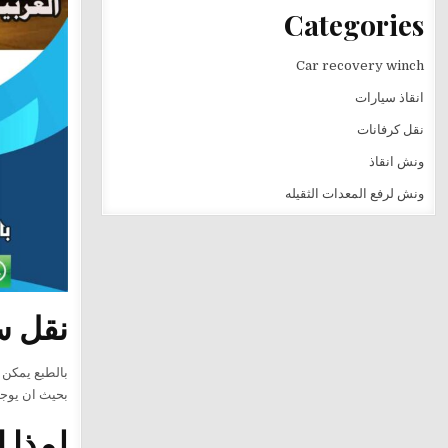
Categories
Car recovery winch
انقاذ سيارات
نقل كرفانات
ونش انقاذ
ونش لرفع المعدات الثقيله
نقل س
بالطبع يمكن 
بحيث ان يوجد اوناش علي بعد 20 كيلو في جميع محافظة القاهره و 
لمذا 