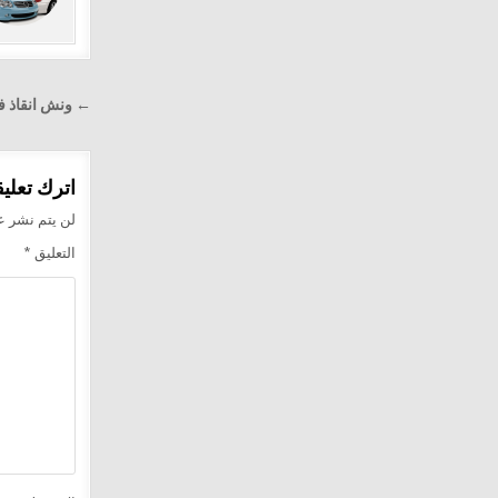
تصفّح
← ونش انقاذ فى الم
المقالا
اترك تعليقا
لن يتم نشر عن
التعليق
*