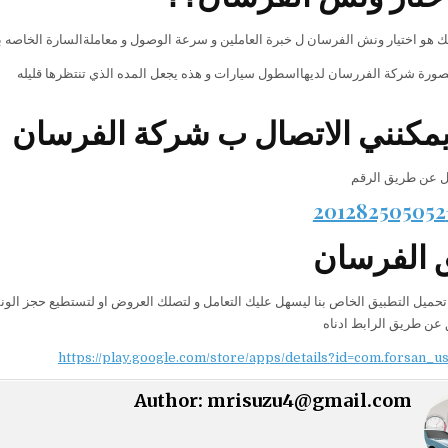
ك هو اختيار ونش الفرسان ل خبرة العاملين و سرعة الوصول و معاملةالسارة الخاصه بك 
لصورة شركة الفررسان لديهااسطول سيارات و هذه يجعل المده الذي تنتظرها قليله
مكنني الاتصال ب شركة الفرسان
ل عن طريق الرقم
 الفرسان
تحميل التطبيق الخاص بنا ليسهل عليك التعامل و لتصلك العروض او لتستطيع حجز ال
 عن طريق الرابط ادناه
https://play.google.com/store/apps/details?id=com.forsan_u
Author:
mrisuzu4@gmail.com