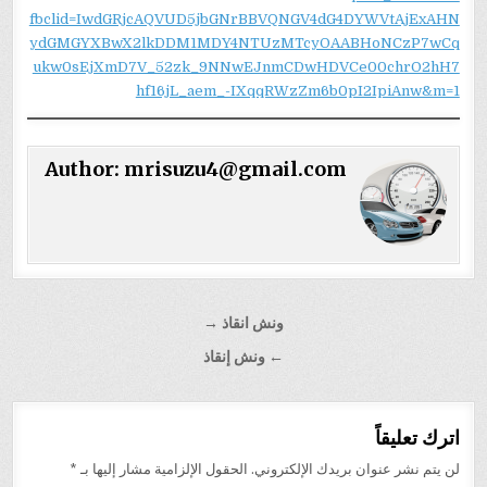
fbclid=IwdGRjcAQVUD5jbGNrBBVQNGV4dG4DYWVtAjExAHN
ydGMGYXBwX2lkDDM1MDY4NTUzMTcyOAABHoNCzP7wCq
ukw0sEjXmD7V_52zk_9NNwEJnmCDwHDVCe00chrO2hH7
hf16jL_aem_-IXqqRWzZm6b0pI2IpiAnw&m=1
Author:
mrisuzu4@gmail.com
تصفّح
ونش انقاذ →
المقالات
← ونش إنقاذ
اترك تعليقاً
لن يتم نشر عنوان بريدك الإلكتروني.
الحقول الإلزامية مشار إليها بـ
*