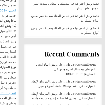
ونش الفرسا
خدمة ونش احترافية في مصطفى النحاس بمدينة نصر
تضمن سلامة 
لجميع أنواع السيارات
اتصل : +201282505052
خدمة فورية 
خدمة ونش احترافية في عباس العقاد بمدينة نصر لجميع
أنواع السيارات
ماذا ونش الف
يُعد
ونش الفر
خدمة ونش احترافية في عباس العقاد بمدينة نصر لجميع
SUV أو سيارات فاخرة.
أنواع السيارات
أهم مميزاته
ونش إنقاذ س
سرعة وصول د
Recent Comments
أسعار مناسبة
الحفاظ الكامل
خدمة طوارئ 
mrisuzu4@gmail.com
على
ونش انقاذ |ونش
نواع السيارا
الفرسان بيقدملك اسرع ونش في
نحن نقدم خدم
المطرية|01282505052
سعار ونش ال
mrisuzu4@gmail.com
على
ونش الفرسان لإنقاذ
نحرص دائمًا 
السيارات في القطامية 24 ساعة بأسرع وصول
كاملة دون أي
اتصل : +201282505052
mrisuzu4@gmail.com
على
ونش الفرسان لإنقاذ
مناطق الخدم
السيارات في المعادي 24 ساعة | خدمة سريعة وآمنة
يغطي
ونش ا