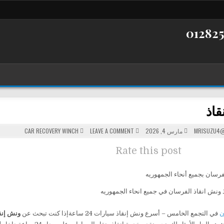
قاذ
POSTED
ON
MRISUZU4@
مارس 4, 2026
LEAVE A COMMENT
CAR RECOVERY WINCH
ونش
IN
إنقاذ
Rate this post
فرسان بجميع أنحاء الجمهوريه
ن
في التجمع الخامس – أسرع ونش إنقاذ سيارات 24 ساعةإذا كنت تبحث عن
ونش إنق