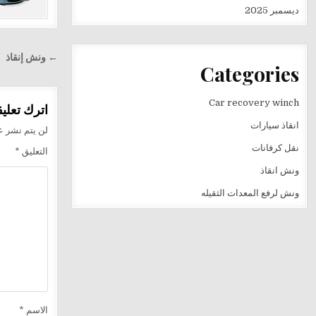
ديسمبر 2025
تصفّح
← ونش إنقاذ
Categories
المقالا
Car recovery winch
اترك تعليقا
انقاذ سيارات
لن يتم نشر عن
نقل كرفانات
التعليق
*
ونش انقاذ
ونش لرفع المعدات الثقيله
الاسم
*