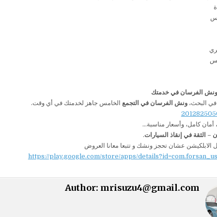
ة
مس
ري
يس
 ونش الفرسان في خدمتك
 في البحث،
ونش الفرسان في التجمع
الخامس جاهز لخدمتك في أي وقت.
أمان كامل، وأسعار مناسبة…
– الثقة في إنقاذ السيارات
.
 الابلكيشن عشان تحجز ونشك و تتبعا معانا العروض
https://play.google.com/store/apps/details?id=com.forsan_u
Author:
mrisuzu4@gmail.com