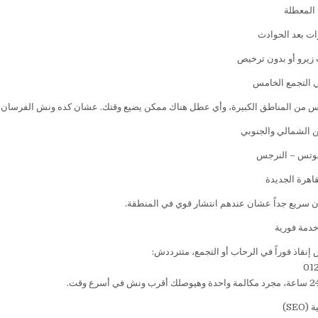
 المعطلة
ت بعد الحوادث
زيرو أو بدون ترخيص
 التجمع الخامس
مس من المناطق الكبيرة، وأي عطل هناك ممكن يضيع وقتك. عشان كده ونش الفرسان 
 الشمالي والجنوبي
للوتس – النرجس
اهرة الجديدة
 سريع جداً عشان عندهم انتشار قوي في المنطقة.
خدمة فورية
إنقاذ فوراً في الرحاب أو التجمع، متترددش:
01
SEO)