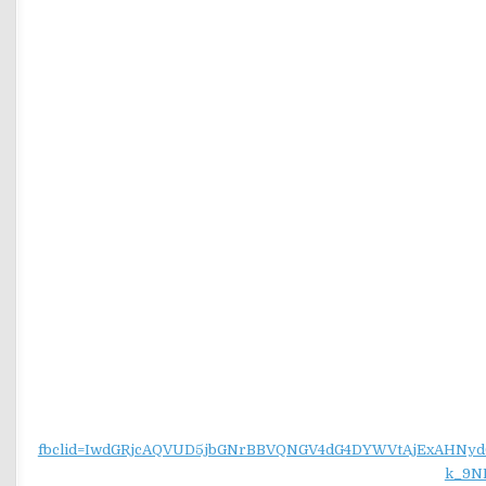
fbclid=IwdGRjcAQVUD5jbGNrBBVQNGV4dG4DYWVtAjExAH
k_9N