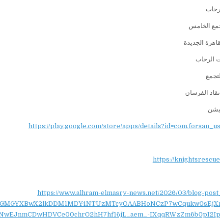
رحاب
مع الخامس
قاهرة الجديدة
 الرحاب
تجمع
قاذ الفرسان
كيشن
https://play.google.com/store/apps/details?id=com.forsan_u
https://knightsrescu
https://www.alhram-elmasry-news.net/2026/03/blog-post
NydGMGYXBwX2lkDDM1MDY4NTUzMTcyOAABHoNCzP7wCqukw0sEjX
NwEJnmCDwHDVCe00chrO2hH7hf16jL_aem_-IXqqRWzZm6b0pI2Ip