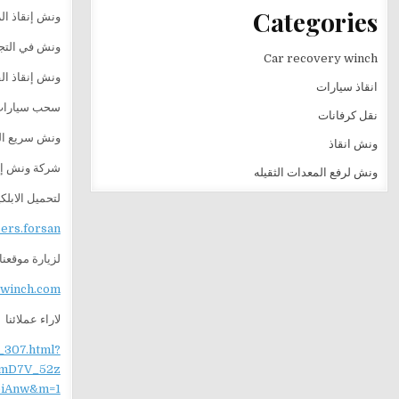
Categories
ونش إنقاذ ال
ونش في التج
Car recovery winch
ونش إنقاذ ال
انقاذ سيارات
سحب سيارات
نقل كرفانات
ونش سريع ال
ونش انقاذ
شركة ونش إن
ونش لرفع المعدات الثقيله
لتحميل الابل
sers.forsan
لزيارة موقعنا
ewinch.com
لاراء عملائنا
_307.html?
mD7V_52z
iAnw&m=1