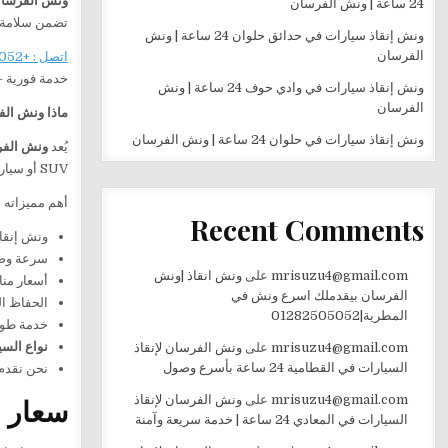
ونش الفرسا
24 ساعة | ونش الفرسان
تضمن سلامة 
ونش إنقاذ سيارات في حدائق حلوان 24 ساعة | ونش
الفرسان
اتصل : +201282505052
خدمة فورية 
ونش إنقاذ سيارات في وادي حوف 24 ساعة | ونش
الفرسان
ماذا ونش الف
ونش إنقاذ سيارات في حلوان 24 ساعة | ونش الفرسان
يُعد
ونش الفر
SUV أو سيارات فاخرة.
أهم مميزاته
Recent Comments
ونش إنقا
سرعة وصو
mrisuzu4@gmail.com
على
ونش انقاذ |ونش
أسعار منا
الفرسان بيقدملك اسرع ونش في
الحفاظ ال
المطرية|01282505052
خدمة طوا
نواع السي
mrisuzu4@gmail.com
على
ونش الفرسان لإنقاذ
السيارات في القطامية 24 ساعة بأسرع وصول
نحن نقدم
سعار 
mrisuzu4@gmail.com
على
ونش الفرسان لإنقاذ
السيارات في المعادي 24 ساعة | خدمة سريعة وآمنة