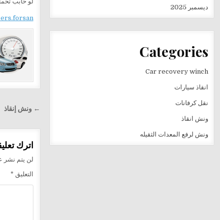
لو حابب تحمل
ديسمبر 2025
sers.forsan
Categories
Car recovery winch
انقاذ سيارات
نقل كرفانات
تصفّح
← ونش إنقاذ
المقالا
ونش انقاذ
ونش لرفع المعدات الثقيله
اترك تعليقا
لن يتم نشر عن
التعليق
*