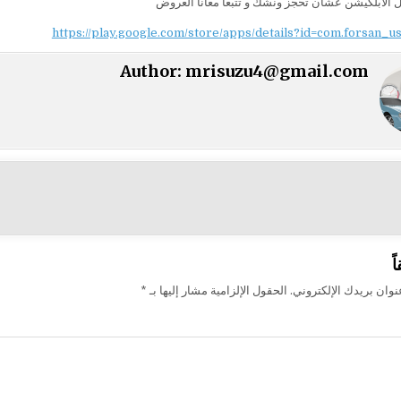
 الابلكيشن عشان تحجز ونشك و تتبعا معانا العروض
https://play.google.com/store/apps/details?id=com.forsan_u
Author:
mrisuzu4@gmail.com
ت
ً
وان بريدك الإلكتروني.
الحقول الإلزامية مشار إليها بـ
*