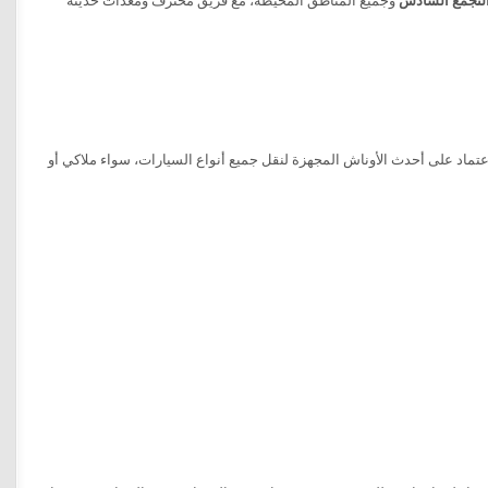
لتجمع السادس
وجميع المناطق المحيطة، مع فريق محترف ومعدات حديثة
ماد على أحدث الأوناش المجهزة لنقل جميع أنواع السيارات، سواء ملاكي أو