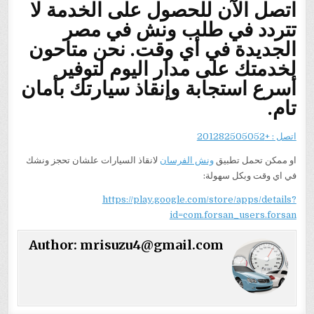
اتصل الآن للحصول على الخدمة لا
تتردد في طلب
ونش في مصر
الجديدة
في أي وقت. نحن متاحون
لخدمتك على مدار اليوم لتوفير
أسرع استجابة وإنقاذ سيارتك بأمان
تام.
اتصل : +201282505052
او ممكن تحمل تطبيق
ونش الفرسان
لانقاذ السيارات علشان تحجز ونشك
في اي وقت وبكل سهولة:
https://play.google.com/store/apps/details?
id=com.forsan_users.forsan
Author:
mrisuzu4@gmail.com