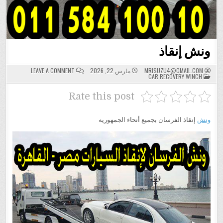
ونش إنقاذ
ON
MRISUZU4@GMAIL.COM
مارس 22, 2026
LEAVE A COMMENT
POSTED
ونش
CAR RECOVERY WINCH
IN
إنقاذ
Rate this post
ونش
إنقاذ الفرسان بجميع أنحاء الجمهوريه