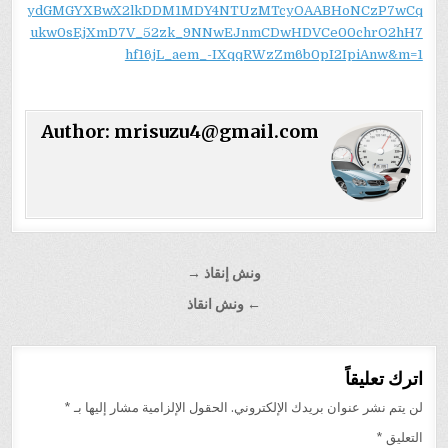
ydGMGYXBwX2lkDDM1MDY4NTUzMTcyOAABHoNCzP7wCq
ukw0sEjXmD7V_52zk_9NNwEJnmCDwHDVCe00chrO2hH7
hf16jL_aem_-IXqqRWzZm6b0pI2IpiAnw&m=1
Author:
mrisuzu4@gmail.com
تصفّح
ونش إنقاذ →
المقالات
← ونش انقاذ
اترك تعليقاً
لن يتم نشر عنوان بريدك الإلكتروني.
الحقول الإلزامية مشار إليها بـ
*
التعليق
*