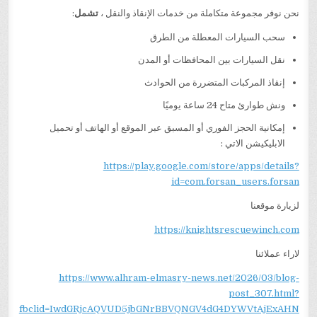
نحن نوفر مجموعة متكاملة من خدمات الإنقاذ والنقل ،
تشمل
:
سحب السيارات المعطلة من الطرق
نقل السيارات بين المحافظات أو المدن
إنقاذ المركبات المتضررة من الحوادث
ونش طوارئ متاح 24 ساعة يوميًا
إمكانية الحجز الفوري أو المسبق عبر الموقع أو الهاتف أو تحميل
الابليكيشن الاتي :
https://play.google.com/store/apps/details?
id=com.forsan_users.forsan
لزيارة موقعنا
https://knightsrescuewinch.com
لاراء عملائنا
https://www.alhram-elmasry-news.net/2026/03/blog-
post_307.html?
fbclid=IwdGRjcAQVUD5jbGNrBBVQNGV4dG4DYWVtAjExAHN