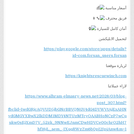
أسعار مناسبة
فريق محترف
أمان كامل للسيارة
لتحميل الابليكشن
https://play.google.com/store/apps/details?
id=com.forsan_users.forsan
لزيارة موقعنا
https://knightsrescuewinch.com
لاراء عملائنا
https://www.alhram-elmasry-news.net/2026/03/blog-
post_307.html?
fbclid=IwdGRjcAQVUD5jbGNrBBVQNGV4dG4DYWVtAjExAHN
ydGMGYXBwX2lkDDM1MDY4NTUzMTcyOAABHoNCzP7wCq
ukw0sEjXmD7V_52zk_9NNwEJnmCDwHDVCe00chrO2hH7
hf16jL_aem_-IXqqRWzZm6b0pI2IpiAnw&m=1