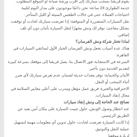
يقوم فريقنا بسحب سيارتك إلى أقرب ورشة صيانة أو الموقع المطلوب.
خدمة الطوارئ 24 ساعة: نحن دائمًا موجودون على مدار اليوم لتلبية
احتياجات العملاء، حتى في حالات الطقس السيئة أو الليل المتأخر.
نقل السيارات المتضررة أو المتوقفة: إذا تعرضت سيارتك لحادث أو توقفت
بشكل مفاجئ، نوفر لك ونش مجهزًا لنقل السيارة بأمان دون أي تلف
إضافي.
لماذا تختار شركة ونش الفرسان؟
هناك عدة أسباب تجعل ونش الفرسان الخيار الأول لسائقي السيارات في
القاهرة:
السرعة في الاستجابة: فور الاتصال بنا، يصل فريقنا إلى موقعك بسرعة كبيرة
لتقديم الخدمة دون تأخير.
الأمان والحماية: نوفر معدات حديثة لضمان عدم تعرض سيارتك لأي ضرر
أثناء السحب أو النقل.
الاحترافية والخبرة: فريق عمل مؤهل ومدرب على أعلى معايير السلامة في
مجال إنقاذ السيارات.
نصائح عند الحاجة إلى ونش إنقاذ سيارات
عند انتظار وصول الوَنش، حاول تثبيت السيارة على مكان آمن بعيد عن
الطريق الرئيسي.
إذا كانت السيارة تعرضت لحادث، حاول تدوين أي معلومات مهمة لتسهيل
عملية النقل والتوثيق.
لزيارة موقعنا