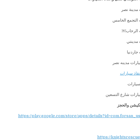
مدينة نصر
التجمع الخامس
ت الرحاب￼
 مدينتي
اردنيا
رات مدينه نصر
قاذ سيارات
يارات
ارات شارع التسعين
يكيشن والحجز
https://play.google.com/store/apps/details?id=com.forsan_u
https://knightsrescu