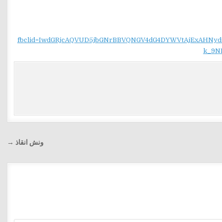
fbclid=IwdGRjcAQVUD5jbGNrBBVQNGV4dG4DYWVtAjExAH
k_9N
ونش انقاذ →