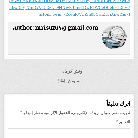
ydGMGYXBwX2lkDDM1MDY4NTUzMTcyOAABHoNCzP7wCq
ukw0sEjXmD7V_52zk_9NNwEJnmCDwHDVCe00chrO2hH7
hf16jL_aem_-IXqqRWzZm6b0pI2IpiAnw&m=1
Author:
mrisuzu4@gmail.com
تصفّح
ونش كرفان →
المقالات
← ونش إنقاذ
اترك تعليقاً
لن يتم نشر عنوان بريدك الإلكتروني.
الحقول الإلزامية مشار إليها بـ
*
التعليق
*