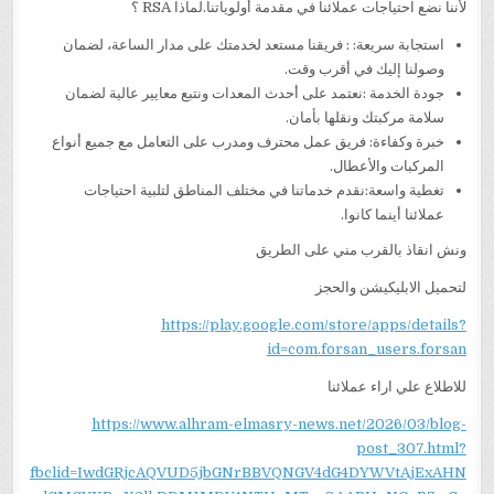
لأننا نضع احتياجات عملائنا في مقدمة أولوياتنا.لماذا RSA ؟
استجابة سريعة: : فريقنا مستعد لخدمتك على مدار الساعة، لضمان
وصولنا إليك في أقرب وقت.
جودة الخدمة :نعتمد على أحدث المعدات ونتبع معايير عالية لضمان
سلامة مركبتك ونقلها بأمان.
خبرة وكفاءة: فريق عمل محترف ومدرب على التعامل مع جميع أنواع
المركبات والأعطال.
تغطية واسعة:نقدم خدماتنا في مختلف المناطق لتلبية احتياجات
عملائنا أينما كانوا.
ونش انقاذ بالقرب مني على الطريق
لتحميل الابليكيشن والحجز
https://play.google.com/store/apps/details?
id=com.forsan_users.forsan
للاطلاع علي اراء عملائنا
https://www.alhram-elmasry-news.net/2026/03/blog-
post_307.html?
fbclid=IwdGRjcAQVUD5jbGNrBBVQNGV4dG4DYWVtAjExAHN