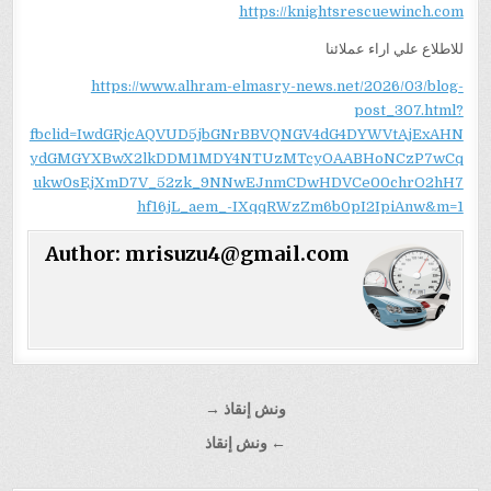
https://knightsrescuewinch.com
للاطلاع علي اراء عملائنا
https://www.alhram-elmasry-news.net/2026/03/blog-
post_307.html?
fbclid=IwdGRjcAQVUD5jbGNrBBVQNGV4dG4DYWVtAjExAHN
ydGMGYXBwX2lkDDM1MDY4NTUzMTcyOAABHoNCzP7wCq
ukw0sEjXmD7V_52zk_9NNwEJnmCDwHDVCe00chrO2hH7
hf16jL_aem_-IXqqRWzZm6b0pI2IpiAnw&m=1
Author:
mrisuzu4@gmail.com
تصفّح
ونش إنقاذ →
المقالات
← ونش إنقاذ