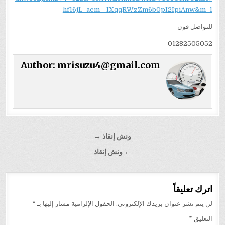
hf16jL_aem_-IXqqRWzZm6b0pI2IpiAnw&m=1
للتواصل فون
01282505052
Author:
mrisuzu4@gmail.com
تصفّح
ونش إنقاذ →
المقالات
← ونش إنقاذ
اترك تعليقاً
لن يتم نشر عنوان بريدك الإلكتروني.
الحقول الإلزامية مشار إليها بـ
*
التعليق
*