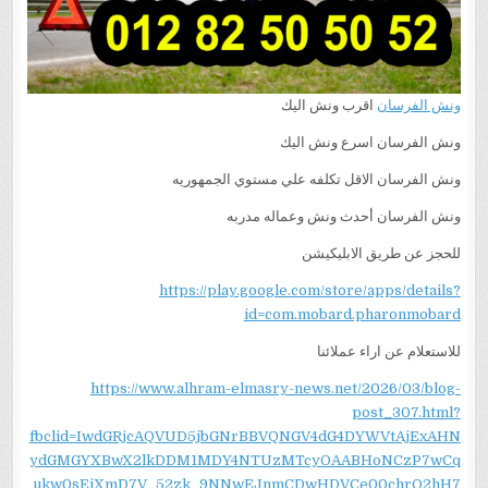
ونش الفرسان
اقرب ونش اليك
ونش الفرسان اسرع ونش اليك
ونش الفرسان الاقل تكلفه علي مستوي الجمهوريه
ونش الفرسان أحدث ونش وعماله مدربه
للحجز عن طريق الابليكيشن
https://play.google.com/store/apps/details?
id=com.mobard.pharonmobard
للاستعلام عن اراء عملائنا
https://www.alhram-elmasry-news.net/2026/03/blog-
post_307.html?
fbclid=IwdGRjcAQVUD5jbGNrBBVQNGV4dG4DYWVtAjExAHN
ydGMGYXBwX2lkDDM1MDY4NTUzMTcyOAABHoNCzP7wCq
ukw0sEjXmD7V_52zk_9NNwEJnmCDwHDVCe00chrO2hH7