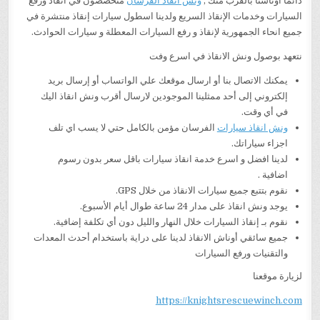
دائما اوناشنا بالقرب منك ,
ونش انقاذ الفرسان
متخصصون في أنقاذ ورفع
السيارات وخدمات الإنقاذ السريع ولدينا اسطول سيارات إنقاذ منتشرة في
جميع انحاء الجمهورية لإنقاذ و رفع السيارات المعطلة و سيارات الحوادث.
نتعهد بوصول ونش الانقاذ في اسرع وفت
يمكنك الاتصال بنا أو ارسال موقعك علي الواتساب أو إرسال بريد
إلكتروني إلى أحد ممثلينا الموجودين لارسال أقرب ونش انقاذ اليك
في أي وقت.
ونش انقاذ سيارات
الفرسان مؤمن بالكامل حتي لا يسب اي تلف
اجزاء سياراتك.
لدينا افضل و اسرع خدمة انقاذ سيارات باقل سعر بدون رسوم
اضافية .
نقوم بتتبع جميع سيارات الانقاذ من خلال GPS.
يوجد ونش انقاذ على مدار 24 ساعة طوال أيام الأسبوع.
نقوم بـ إنقاذ السيارات خلال النهار والليل دون أي تكلفة إضافية.
جميع سائقي أوناش الانقاذ لدينا على دراية باستخدام أحدث المعدات
والتقنيات ورفع السيارات
لزيارة موقعنا
https://knightsrescuewinch.com