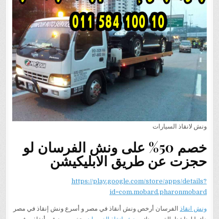
ونش لانقاذ السيارات
خصم 50% على ونش الفرسان لو
حجزت عن طريق الابليكيشن
https://play.google.com/store/apps/details?
id=com.mobard.pharonmobard
ونش انقاذ
الفرسان أرخص ونش أنقاذ في مصر و أسرع ونش إنقاذ في مصر