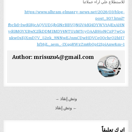
للاستطلاع علي اراء عملائنا
https://www.alhram-elmasry-news.net/2026/03/blog-
post_307.html?
fbclid=IwdGRjcAQVUD5jbGNrBBVQNGV4dG4DYWVtAjExAHN
ydGMGYXBwX2lkDDM1MDY4NTUzMTcyOAABHoNCzP7wCq
ukw0sEjXmD7V_52zk_9NNwEJnmCDwHDVCe00chrO2hH7
hf16jL_aem_-IXqqRWzZm6b0pI2IpiAnw&m=1
Author:
mrisuzu4@gmail.com
تصفّح
ونش إنقاذ →
المقالات
← ونش إنقاذ
اترك تعليقاً