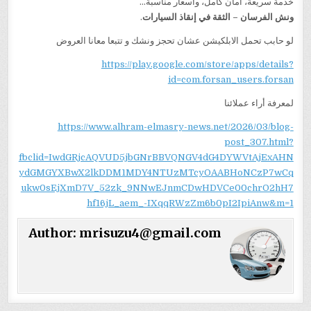
خدمة سريعة، أمان كامل، وأسعار مناسبة…
ونش الفرسان – الثقة في إنقاذ السيارات
.
لو حابب تحمل الابلكيشن عشان تحجز ونشك و تتبعا معانا العروض
https://play.google.com/store/apps/details?
id=com.forsan_users.forsan
لمعرفة أراء عملائنا
https://www.alhram-elmasry-news.net/2026/03/blog-
post_307.html?
fbclid=IwdGRjcAQVUD5jbGNrBBVQNGV4dG4DYWVtAjExAHN
ydGMGYXBwX2lkDDM1MDY4NTUzMTcyOAABHoNCzP7wCq
ukw0sEjXmD7V_52zk_9NNwEJnmCDwHDVCe00chrO2hH7
hf16jL_aem_-IXqqRWzZm6b0pI2IpiAnw&m=1
Author:
mrisuzu4@gmail.com