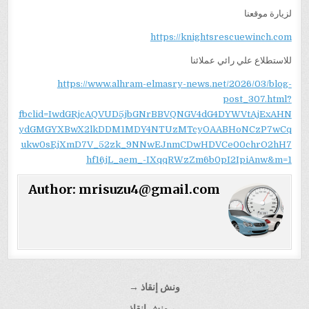
لزيارة موقعنا
https://knightsrescuewinch.com
للاستطلاع علي رائي عملائنا
https://www.alhram-elmasry-news.net/2026/03/blog-
post_307.html?
fbclid=IwdGRjcAQVUD5jbGNrBBVQNGV4dG4DYWVtAjExAHN
ydGMGYXBwX2lkDDM1MDY4NTUzMTcyOAABHoNCzP7wCq
ukw0sEjXmD7V_52zk_9NNwEJnmCDwHDVCe00chrO2hH7
hf16jL_aem_-IXqqRWzZm6b0pI2IpiAnw&m=1
Author:
mrisuzu4@gmail.com
تصفّح
ونش إنقاذ →
المقالات
← ونش إنقاذ