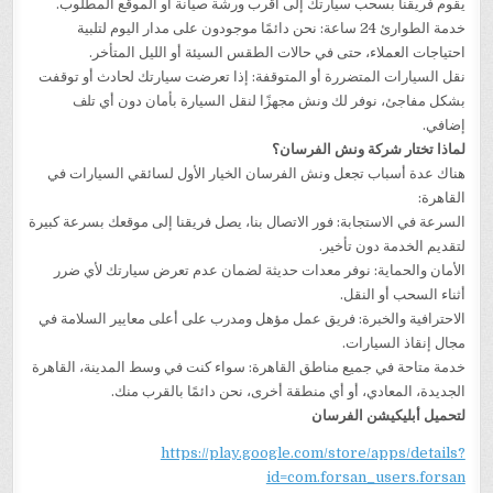
يقوم فريقنا بسحب سيارتك إلى أقرب ورشة صيانة أو الموقع المطلوب.
خدمة الطوارئ 24 ساعة: نحن دائمًا موجودون على مدار اليوم لتلبية
احتياجات العملاء، حتى في حالات الطقس السيئة أو الليل المتأخر.
نقل السيارات المتضررة أو المتوقفة: إذا تعرضت سيارتك لحادث أو توقفت
بشكل مفاجئ، نوفر لك ونش مجهزًا لنقل السيارة بأمان دون أي تلف
إضافي.
لماذا تختار شركة ونش الفرسان؟
هناك عدة أسباب تجعل ونش الفرسان الخيار الأول لسائقي السيارات في
القاهرة:
السرعة في الاستجابة: فور الاتصال بنا، يصل فريقنا إلى موقعك بسرعة كبيرة
لتقديم الخدمة دون تأخير.
الأمان والحماية: نوفر معدات حديثة لضمان عدم تعرض سيارتك لأي ضرر
أثناء السحب أو النقل.
الاحترافية والخبرة: فريق عمل مؤهل ومدرب على أعلى معايير السلامة في
مجال إنقاذ السيارات.
خدمة متاحة في جميع مناطق القاهرة: سواء كنت في وسط المدينة، القاهرة
الجديدة، المعادي، أو أي منطقة أخرى، نحن دائمًا بالقرب منك.
لتحميل أبليكيشن الفرسان
https://play.google.com/store/apps/details?
id=com.forsan_users.forsan