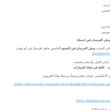
ديدة
لخامس
لدائري
سويس
 ونش الفرسان في خدمتك
 في البحث،
ونش الفرسان في التجمع
الخامس جاهز لخدمتك في أي وقت.
أمان كامل، وأسعار مناسبة…
– الثقة في إنقاذ السيارات
.
 الابلكيشن عشان تحجز ونشك و تتبعا معانا العروض
https://play.google.com/store/apps/details?id=com.forsan_u
https://knightsrescu
 اراء عملائنا