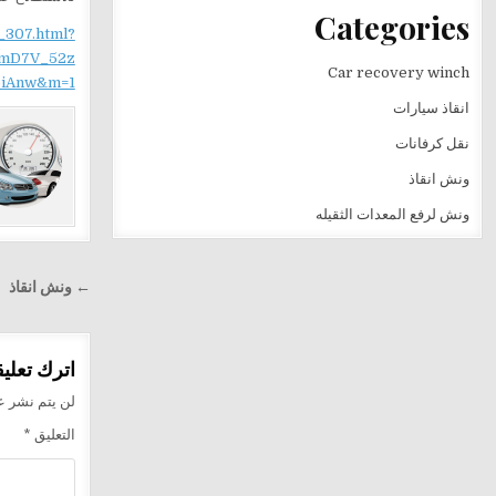
Categories
_307.html?
mD7V_52z
Car recovery winch
iAnw&m=1
انقاذ سيارات
نقل كرفانات
ونش انقاذ
ونش لرفع المعدات الثقيله
تصفّح
← ونش انقاذ
المقالا
اترك تعليقا
لن يتم نشر عن
التعليق
*