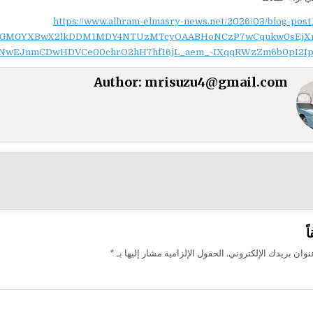
https://www.alhram-elmasry-news.net/2026/03/blog-post
NydGMGYXBwX2lkDDM1MDY4NTUzMTcyOAABHoNCzP7wCqukw0sEjX
NwEJnmCDwHDVCe00chrO2hH7hf16jL_aem_-IXqqRWzZm6b0pI2Ip
Author:
mrisuzu4@gmail.com
ت
ً
وان بريدك الإلكتروني.
الحقول الإلزامية مشار إليها بـ
*