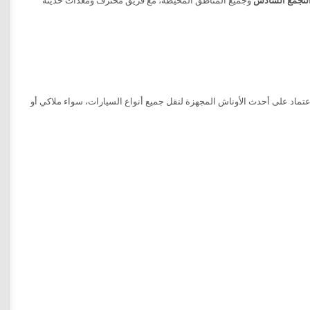
لتجمع السادس
وجميع المناطق المحيطة، مع فريق محترف ومعدات حديثة
ماد على أحدث الأوناش المجهزة لنقل جميع أنواع السيارات، سواء ملاكي أو