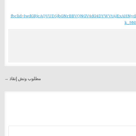
fbclid=IwdGRjcAQVUD5jbGNrBBVQNGV4dG4DYWVtAjExAH
k_9N
مطلوب ونش إنقاذ →