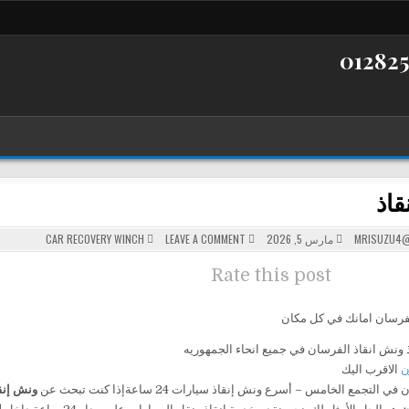
قاذ
POSTED
ON
MRISUZU4@
مارس 5, 2026
LEAVE A COMMENT
CAR RECOVERY WINCH
ونش
IN
إنقاذ
Rate this post
رسان امانك في كل مكان
ن
الاقرب اليك
 التجمع الخامس – أسرع ونش إنقاذ سيارات 24 ساعةإذا كنت تبحث عن
ونش إنق