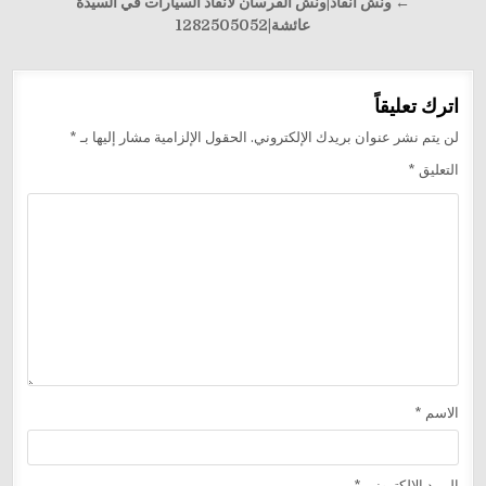
المقالات
← ونش انقاذ|ونش الفرسان لانقاذ السيارات في السيدة
عائشة|1282505052
اترك تعليقاً
لن يتم نشر عنوان بريدك الإلكتروني.
الحقول الإلزامية مشار إليها بـ
*
التعليق
*
الاسم
*
البريد الإلكتروني
*