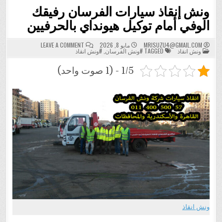
ونش إنقاذ سيارات الفرسان رفيقك
الوفي أمام توكيل هيونداي بالحرفيين
ON
MRISUZU4@GMAIL.COM
مايو 8, 2026
LEAVE A COMMENT
POSTED
ونش
ونش انقاذ
TAGGED
#ونش الفرسان
,
#ونش انقاذ
IN
إنقاذ
سيارات
الفرسان
1/5 - (1 صوت واحد)
رفيقك
الوفي
أمام
توكيل
هيونداي
بالحرفيين
ونش انقاذ