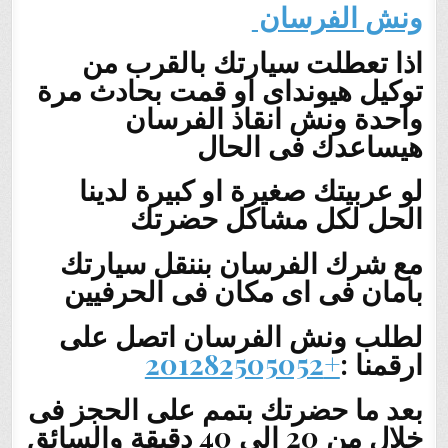
ونش الفرسان
اذا تعطلت سيارتك بالقرب من
توكيل هيونداى او قمت بحادث مرة
واحدة ونش انقاذ الفرسان
هيساعدك فى الحال
لو عربيتك صغيرة او كبيرة لدينا
الحل لكل مشاكل حضرتك
مع شرك الفرسان بننقل سيارتك
بامان فى اى مكان فى الحرفيين
لطلب ونش الفرسان اتصل على
ارقمنا :
+201282505052
بعد ما حضرتك بتمم على الحجز فى
خلال من 20 الى 40 دقيقة والسائق