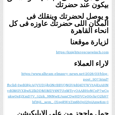
بيكون عند حضرتك
و يوصل لحضرتك وينقلك فى
المكان اللى حضرتك عاوزه فى كل
انحاء القاهرة
لزيارة موقعنا
https://knightsrescuewinch.com
لاراء العملاء
https://www.alhram-elmasry-news.net/2026/03/blog-
post_307.html?
fbclid=IwdGRjcAQVUD5jbGNrBBVQNGV4dG4DYWVtAjExAHN
ydGMGYXBwX2lkDDM1MDY4NTUzMTcyOAABHoNCzP7wCq
ukw0sEjXmD7V_52zk_9NNwEJnmCDwHDVCe00chrO2hH7
hf16jL_aem_-IXqqRWzZm6b0pI2IpiAnw&m=1
حمل واحجز من على الابليكيشن