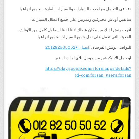
دقه في التعامل مع احدث السيارات والسيارات الفارهه بجميع انواعها
سائقين أوناش محترفين ومدربين علي جميع اعطال السيارات
اقرب ونش لديك من مكان عطلك لاننا لدينا اسطول كامل من الاوناش
الحديثه التي تعمل علي نقل جميع السيارات بجميع انواعها
للتواصل بونش الفرسان :
اتصل : +201282505052
او حمل الابليكيشن من جوجل بلاى او اب استور
https://play.google.com/store/apps/details?
id=com.forsan_users.forsan