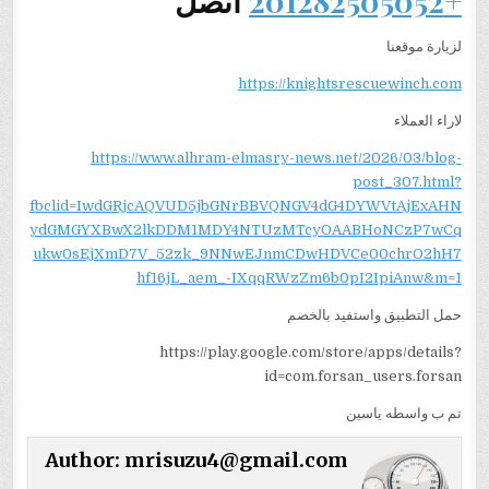
+201282505052
اتصل
لزيارة موقعنا
https://knightsrescuewinch.com
لاراء العملاء
https://www.alhram-elmasry-news.net/2026/03/blog-
post_307.html?
fbclid=IwdGRjcAQVUD5jbGNrBBVQNGV4dG4DYWVtAjExAHN
ydGMGYXBwX2lkDDM1MDY4NTUzMTcyOAABHoNCzP7wCq
ukw0sEjXmD7V_52zk_9NNwEJnmCDwHDVCe00chrO2hH7
hf16jL_aem_-IXqqRWzZm6b0pI2IpiAnw&m=1
حمل التطبيق واستفيد بالخصم
https://play.google.com/store/apps/details?
id=com.forsan_users.forsan
تم ب واسطه ياسين
Author:
mrisuzu4@gmail.com