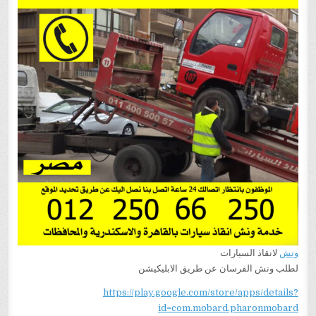
ونش
لانقاذ السيارات
لطلب ونش الفرسان عن طريق الابليكيشن
https://play.google.com/store/apps/details?
id=com.mobard.pharonmobard