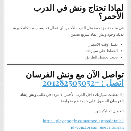
لماذا تحتاج ونش في الدرب
الأحمر؟
في منطقة مزدحمة مثل الدرب الأحمر، أي عطل قد يسبب مشكلة كبيرة،
لذلك وجود ونش إنقاذ سريع يضمن:
تقليل وقت الانتظار
الحفاظ على سيارتك
تجنب تعطيل الطريق
تواصل الآن مع ونش الفرسان
اتصل : +201282505052
إذا تعطلت سيارتك داخل الدرب الأحمر، لا تتردد في طلب
ونش إنقاذ
الفرسان
للحصول على خدمة فورية وآمنة.
لتحميل الابليكيشن
https://play.google.com/store/apps/details?
id=com.forsan_users.forsan