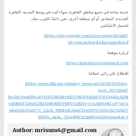
خدمة متاحة في جميع مناطق القاهرة: سواء كنت في وسط المدينة، القاهرة
الجديدة، المعادي، أو أي منطقة أخرى، نحن دائمًا بالقرب منك.
لتحميل الابليكشن
https://play.google.com/store/apps/details?
id=com.mobard.pharonmobard
لزيارة موقعنا
https://knightsrescuewinch.com
للاطلاع علي رائي عملائنا
https://www.alhram-elmasry-news.net/2026/03/blog-
post_307.html?
fbclid=IwdGRjcAQVUD5jbGNrBBVQNGV4dG4DYWVtAjExAHN
ydGMGYXBwX2lkDDM1MDY4NTUzMTcyOAABHoNCzP7wCq
ukw0sEjXmD7V_52zk_9NNwEJnmCDwHDVCe00chrO2hH7
hf16jL_aem_-IXqqRWzZm6b0pI2IpiAnw&m=1
Author:
mrisuzu4@gmail.com