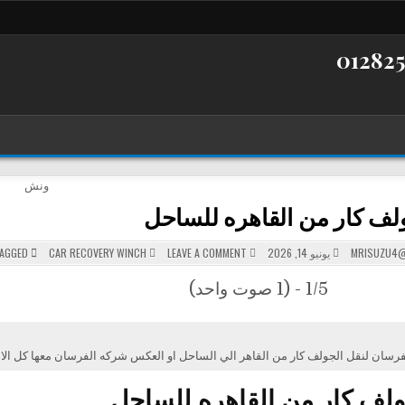
لف كار من القاهره للساحل
POSTED
ON
MRISUZU4@
يونيو 14, 2026
LEAVE A COMMENT
CAR RECOVERY WINCH
TAGGED
نقل
IN
جولف
كار
1/5 - (1 صوت واحد)
من
القاهره
للساحل
رسان لنقل الجولف كار من القاهر الي الساحل او العكس شركه الفرسان معها كل الام
لف كار من القاهره للساحل