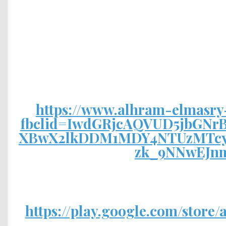
https://www.alhram-elmasry
fbclid=IwdGRjcAQVUD5jbG
XBwX2lkDDM1MDY4NTUzMTcy
zk_9NNwEJn
https://play.google.com/store/