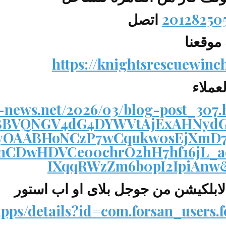
اتصل
 موقعنا
https://knightsrescuewinc
لعملاء
-news.net/2026/03/blog-post_307.
NrBBVQNGV4dG4DYWVtAjExAHNyd
OAABHoNCzP7wCqukw0sEjXmD7
mCDwHDVCe00chrO2hH7hf16jL_a
IXqqRWzZm6b0pI2IpiAn
ابلكيشن من جوجل بلاى او اب استور
apps/details?id=com.forsan_users.