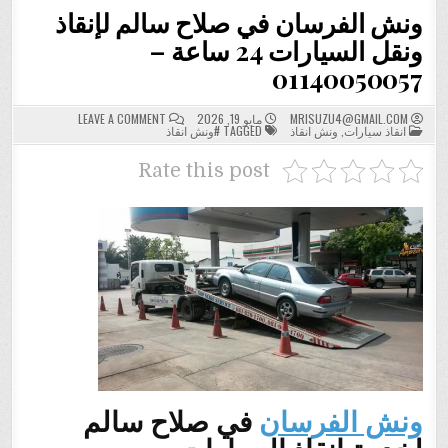
ونش الفرسان في صلاح سالم لإنقاذ
ونقل السيارات 24 ساعة –
01140050057
ON
MRISUZU4@GMAIL.COM
مايو 19, 2026
LEAVE A COMMENT
POSTED
ونش
انقاذ سيارات
,
ونش انقاذ
TAGGED
#ونش انقاذ
IN
الفرسان
في
صلاح
Rate this post
سالم
لإنقاذ
ونقل
السيارات
24
ساعة
–
01140050057
ونش الفرسان
في صلاح سالم