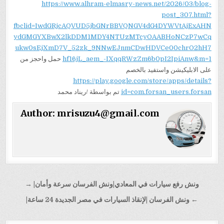
https://www.alhram-elmasry-news.net/2026/03/blog-
post_307.html?
fbclid=IwdGRjcAQVUD5jbGNrBBVQNGV4dG4DYWVtAjExAHN
ydGMGYXBwX2lkDDM1MDY4NTUzMTcyOAABHoNCzP7wCq
ukw0sEjXmD7V_52zk_9NNwEJnmCDwHDVCe00chrO2hH7
hf16jL_aem_-IXqqRWzZm6b0pI2IpiAnw&m=1
حمل واحجز من
على الابليكيشن واستفيد بالخصم
https://play.google.com/store/apps/details?
id=com.forsan_users.forsan
تم بواسطة /ريناد محمد
Author:
mrisuzu4@gmail.com
تصفّح
ونش رفع سيارات في المعادي|ونش الفرسان سرعة وأمان| →
المقالات
← ونش الفرسان |لإنقاذ السيارات في مصر الجديدة 24 ساعة|