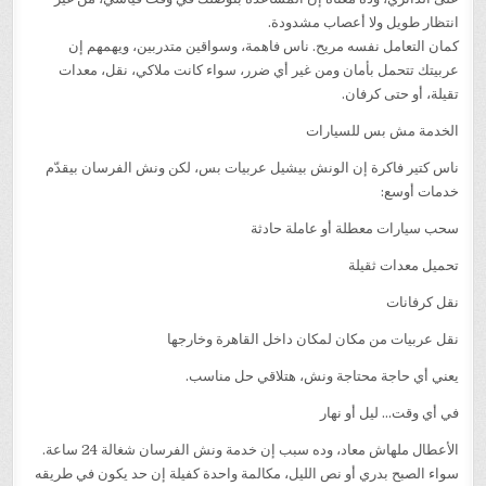
انتظار طويل ولا أعصاب مشدودة.
كمان التعامل نفسه مريح. ناس فاهمة، وسواقين متدربين، ويهمهم إن
عربيتك تتحمل بأمان ومن غير أي ضرر، سواء كانت ملاكي، نقل، معدات
تقيلة، أو حتى كرفان.
الخدمة مش بس للسيارات
ناس كتير فاكرة إن الونش بيشيل عربيات بس، لكن ونش الفرسان بيقدّم
خدمات أوسع:
سحب سيارات معطلة أو عاملة حادثة
تحميل معدات ثقيلة
نقل كرفانات
نقل عربيات من مكان لمكان داخل القاهرة وخارجها
يعني أي حاجة محتاجة ونش، هتلاقي حل مناسب.
في أي وقت… ليل أو نهار
الأعطال ملهاش معاد، وده سبب إن خدمة ونش الفرسان شغالة 24 ساعة.
سواء الصبح بدري أو نص الليل، مكالمة واحدة كفيلة إن حد يكون في طريقه