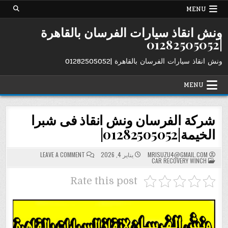
Ski
MENU
t
conten
ونش انقاذ سيارات الفرسان بالقاهرة
|01282505052
ونش انقاذ سيارات الفرسان بالقاهرة |01282505052
MENU
شركة الفرسان ونش انقاذ فى شبرا
الخيمة|01282505052|
ON
MRISUZU4@GMAIL.COM
يناير 4, 2026
LEAVE A COMMENT
POSTED
شركة
CAR RECOVERY WINCH
IN
الفرسان
ونش
انقاذ
Rate this post
فى
شبرا
الخيمة|01282505052|