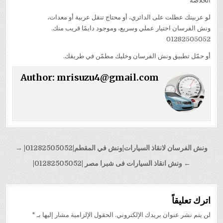
الخلاصة
لو عربيتك عطلت على الدائري، أو محتاج تنقل عربية أو معدات،
ونش الفرسان اختيار عملي وسريع، وموجود دايمًا قريب منك.
01282505052
أو حمّل تطبيق ونش الفرسان وخليك مطمّن في طريقك.
Author:
mrisuzu4@gmail.com
تصفّح
ونش الفرسان لانقاذ السيارات|ونش في المقطم|01282505052| →
المقالات
← ونش انقاذ السيارات فى شبرا مصر |01282505052|
اترك تعليقاً
لن يتم نشر عنوان بريدك الإلكتروني.
الحقول الإلزامية مشار إليها بـ
*