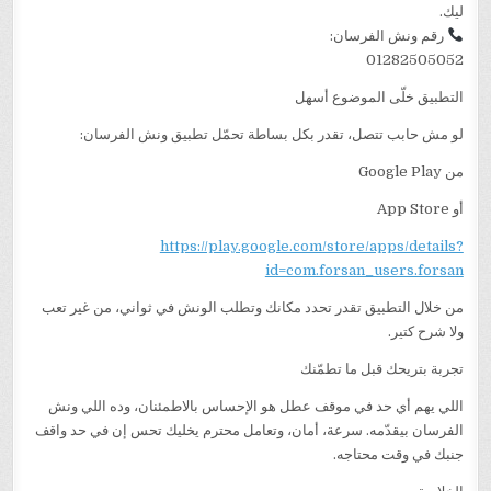
ليك.
رقم ونش الفرسان:
01282505052
التطبيق خلّى الموضوع أسهل
لو مش حابب تتصل، تقدر بكل بساطة تحمّل تطبيق ونش الفرسان:
من Google Play
أو App Store
https://play.google.com/store/apps/details?
id=com.forsan_users.forsan
من خلال التطبيق تقدر تحدد مكانك وتطلب الونش في ثواني، من غير تعب
ولا شرح كتير.
تجربة بتريحك قبل ما تطمّنك
اللي يهم أي حد في موقف عطل هو الإحساس بالاطمئنان، وده اللي ونش
الفرسان بيقدّمه. سرعة، أمان، وتعامل محترم يخليك تحس إن في حد واقف
جنبك في وقت محتاجه.