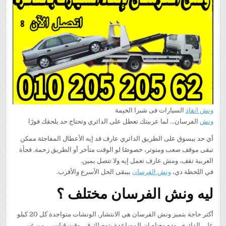
ونش انقاذ
السيارات فى شبرا الخيمة
ونش
الفرسان… لما عربيتك تعطل على الدائري وتحتاج حد يلحقك فورًا
أي حد بيسوق على الطريق الدائري عارف قد إيه الأعطال المفاجئة ممكن
تبقى موقف صعب ومتوتر، خصوصًا لو الوقت متأخر أو الطريق زحمة. فجأة
العربية تقف، ومش عارف تعمل إيه ولا تتصل بمين.
في اللحظة دي،
ونش الفرسان
بيبقى الحل الأسرع والأقرب.
ليه ونش الفرسان مختلف ؟
أكتر حاجة بتميز ونش الفرسان هي الانتشار. الونشات متواجدة كل 20 كيلو
على الدائري، وده معناه إن المساعدة بتوصلك في وقت قياسي، من غير