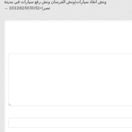
ونش انقاذ سيارات|ونش الفرسان ونش رفع سيارات في مدينة
نصر|+201282505052 →