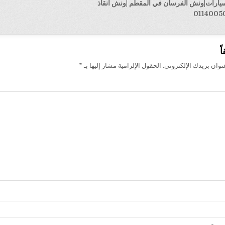
يارات|ونش الفرسان في المقطم |ونش انقاذ
ت
ً
وان بريدك الإلكتروني.
الحقول الإلزامية مشار إليها بـ
*