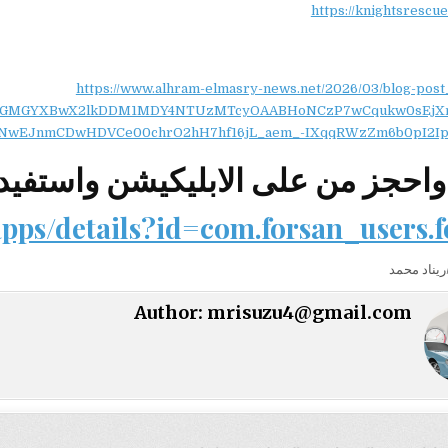
https://knightsrescu
https://www.alhram-elmasry-news.net/2026/03/blog-post
NydGMGYXBwX2lkDDM1MDY4NTUzMTcyOAABHoNCzP7wCqukw0sEjX
NwEJnmCDwHDVCe00chrO2hH7hf16jL_aem_-IXqqRWzZm6b0pI2Ip
احجز من على الابليكيشن واستفيد
apps/details?id=com.forsan_users.
يناد محمد
Author:
mrisuzu4@gmail.com