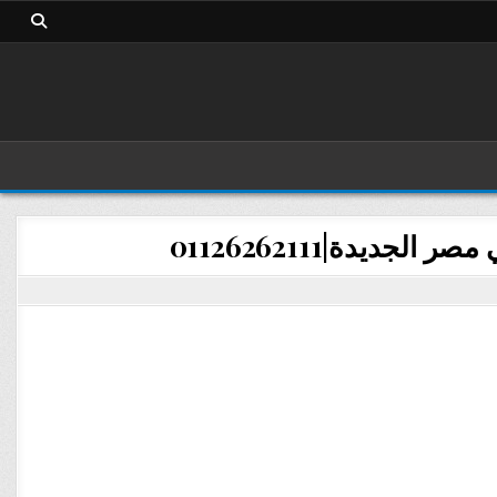
ديدة|01126262111