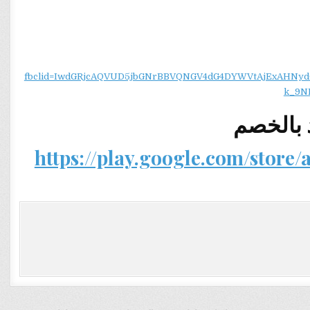
fbclid=IwdGRjcAQVUD5jbGNrBBVQNGV4dG4DYWVtAjExAH
k_9N
 بالخصم
https://play.google.com/store/