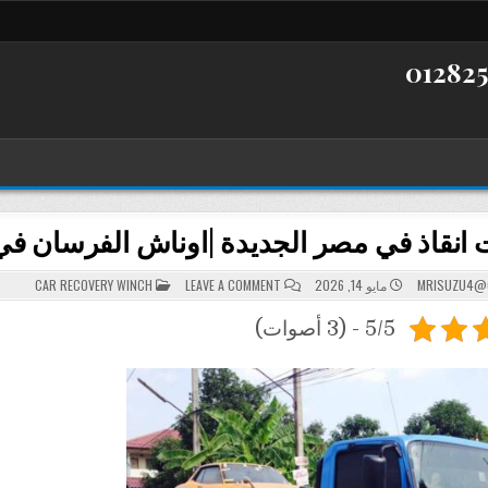
انقاذ في مصر الجديدة |اوناش الفرسان في مصر الج
POSTED
ON
MRISUZU4@
مايو 14, 2026
LEAVE A COMMENT
CAR RECOVERY WINCH
سيارات
IN
انقاذ
في
5/5 - (3 أصوات)
مصر
الجديدة
|
اوناش
الفرسان
في
مصر
الجديدة|01126262111