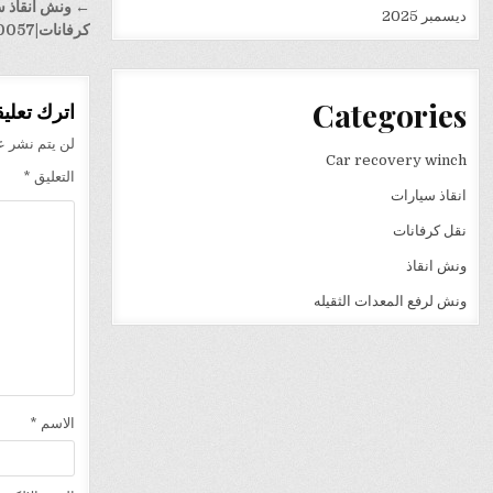
تصفّح
← ونش انقاذ س
ديسمبر 2025
المقالا
كرفانات|01140050057
Categories
اترك تعليقا
لن يتم نشر عن
Car recovery winch
التعليق
*
انقاذ سيارات
نقل كرفانات
ونش انقاذ
ونش لرفع المعدات الثقيله
الاسم
*